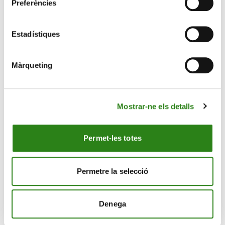
Preferències
Estadístiques
Màrqueting
10 Des. 2025
3 min
La fiscalitat: el pilar invisible de la gestió
patrimonial
Mostrar-ne els detalls
Permet-les totes
Permetre la selecció
Denega