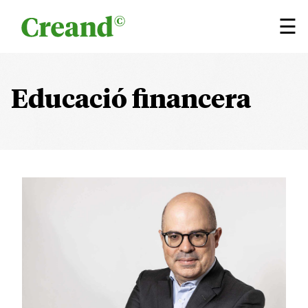
Vés al contingut
×
☰
Educació financera