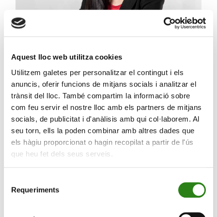
Aquest lloc web utilitza cookies
Utilitzem galetes per personalitzar el contingut i els
12 Febr. 2026
3 min
anuncis, oferir funcions de mitjans socials i analitzar el
trànsit del lloc. També compartim la informació sobre
La fi del diner barat japonès: adeu al ‘carry trade’?
com feu servir el nostre lloc amb els partners de mitjans
socials, de publicitat i d'anàlisis amb qui col·laborem. Al
seu torn, ells la poden combinar amb altres dades que
els hàgiu proporcionat o hagin recopilat a partir de l'ús
que heu fet dels seus serveis.
Selecció
Requeriments
de
consentiment