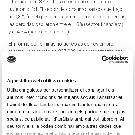
información (+3,4%). Los otros ocho sectores lo
tuvieron difícil. El sector de consumo básico, que bajó
un 0,8%, fue el que menos terreno perdió. Por lo demás,
las pérdidas oscilaron entre el 1,8% (sector financiero)
y el 4,6% (sector energético).
El informe de nóminas no agrícolas de noviembre
mostró un aumento de 227.000, moderadamente por
encima de las expectativas. Sin embargo, la tasa de
desempleo subió al 4,2% y los salarios subieron un
0,4%. El aumento de los puestos de trabajo por encima
Aquest lloc web utilitza cookies
de lo esperado reforzó la creencia de los inversores de
que la economía continuará en una senda de aterrizaje
Utilitzem galetes per personalitzar el contingut i els
suave y el aumento del desempleo y los salarios dará a
anuncis, oferir funcions de mitjans socials i analitzar el
la Reserva Federal motivos para aplicar otro recorte de
trànsit del lloc. També compartim la informació sobre
tipos de 25 puntos básicos este mes.
com feu servir el nostre lloc amb els partners de mitjans
socials, de publicitat i d'anàlisis amb qui col·laborem. Al
En otras noticias, el Bitcoin superó los 100.000 dólares
seu torn, ells la poden combinar amb altres dades que
por primera vez en la historia y la OPEP+ acordó
els hàgiu proporcionat o hagin recopilat a partir de l'ús