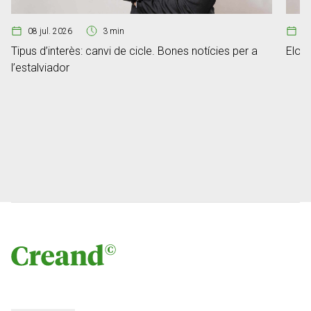
08 jul. 2026
3 min
07
Tipus d’interès: canvi de cicle. Bones notícies per a
Elon 
l’estalviador