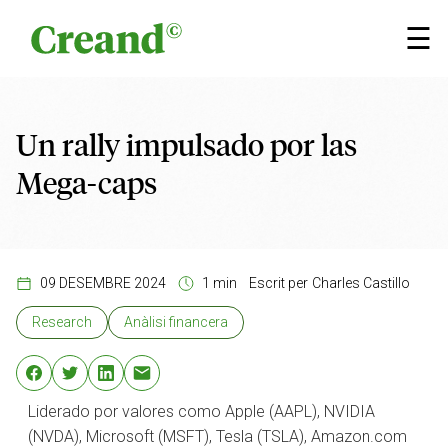
Vés al contingut
×
☰
Un rally impulsado por las
Mega-caps
09 DESEMBRE 2024
1 min
Escrit per
Charles Castillo
Research
Anàlisi financera
Liderado por valores como Apple (AAPL), NVIDIA
(NVDA), Microsoft (MSFT), Tesla (TSLA), Amazon.com