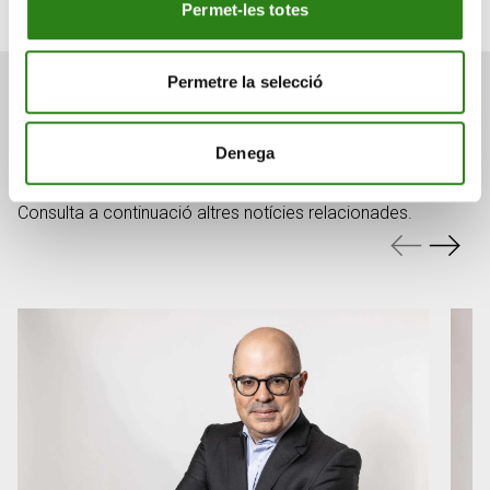
Permet-les totes
Permetre la selecció
També et pot interessar
Denega
Consulta a continuació altres notícies relacionades.