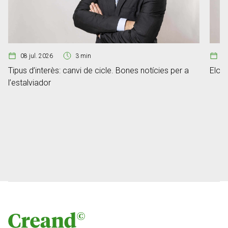
08 jul. 2026
3 min
07
Tipus d’interès: canvi de cicle. Bones notícies per a
Elon 
l’estalviador