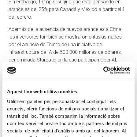
Sin embargo, Trump sí sugirió que está pensando en
aranceles del 25% para Canadá y México a partir del 1
de febrero.
Además de la ausencia de nuevos aranceles a China,
los inversores también se mostraron entusiasmados
por el anuncio de Trump de una iniciativa de
infraestructura de IA de 500.000 millones de dólares,
denominada Stargate, en la que participan OpenAI,
Softbank y Oracle (ORCL).
El presidente Trump declaró que exigirá que los tipos de
interés bajen de inmediato. Eso se interpretó como un
Aquest lloc web utilitza cookies
disparo directo al presidente de la Fed, Jerome Powell,
Utilitzem galetes per personalitzar el contingut i els
que dirigirá la reunión del FOMC los días 28 y 29 de
anuncis, oferir funcions de mitjans socials i analitzar el
enero. Trump dijo después a los periodistas que cree
trànsit del lloc. També compartim la informació sobre
que sabe más sobre tipos de interés que Powell, que
com feu servir el nostre lloc amb els partners de mitjans
hablará con él «en el momento adecuado» y que cree
socials, de publicitat i d'anàlisis amb qui col·laborem. Al
que la Fed le escuchará.