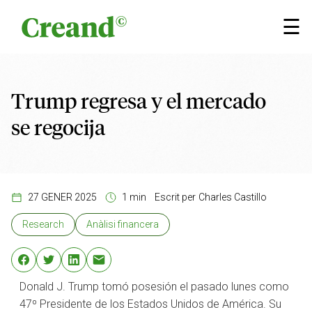
Vés al contingut
×
☰
Trump regresa y el mercado
se regocija
27 GENER 2025
1 min
Escrit per
Charles Castillo
Research
Anàlisi financera
Donald J. Trump tomó posesión el pasado lunes como
47º Presidente de los Estados Unidos de América. Su