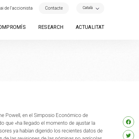
×
Català
ai de l'accionista
Contacte
OMPROMÍS
RESEARCH
ACTUALITAT
rome Powell, en el Simposio Económico de
o que «ha llegado el momento de ajustar la
rsores ya habían digerido los recientes datos de
 de las revisiones de las nóminas no agrícolas