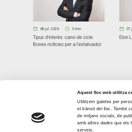
08 jul. 2026
3 min
07 
Tipus d’interès: canvi de cicle.
Elon L
Bones notícies per a l’estalviador
Aquest lloc web utilitza 
Utilitzem galetes per person
el trànsit del lloc. També 
de mitjans socials, de publ
amb altres dades que els hà
serveis.