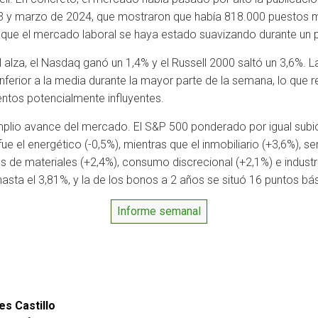
23 y marzo de 2024, que mostraron que había 818.000 puestos m
 que el mercado laboral se haya estado suavizando durante un 
al alza, el Nasdaq ganó un 1,4% y el Russell 2000 saltó un 3,6%.
ferior a la media durante la mayor parte de la semana, lo que ref
entos potencialmente influyentes.
mplio avance del mercado. El S&P 500 ponderado por igual subió
ue el energético (-0,5%), mientras que el inmobiliario (+3,6%), sen
 de materiales (+2,4%), consumo discrecional (+2,1%) e industri
ta el 3,81%, y la de los bonos a 2 años se situó 16 puntos bás
Informe semanal
es Castillo