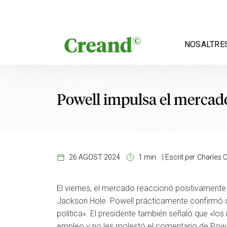
Vés al contingut
NOSALTRE
Powell impulsa el mercad
26 AGOST 2024
1 min
|
Escrit per
Charles C
El viernes, el mercado reaccionó positivamente
Jackson Hole. Powell prácticamente confirmó q
política». El presidente también señaló que «lo
empleo y no les molestó el comentario de Powel