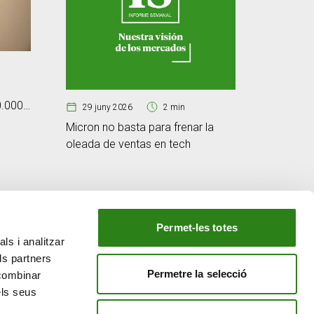
25 jun
Cibersegu
0.000
d’immuni
29 juny 2026
2 min
tecnològ
Micron no basta para frenar la
oleada de ventas en tech
Permet-les totes
ls i analitzar
EL NOSTRE GRUP
ls partners
tiu
Creand Crèdit Andorrà
Permetre la selecció
 combinar
Creand Wealth Management Espanya
els seus
Creand Wealth & Securities Luxemburg