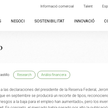
Informació comercial
Talent
Esp
S
NEGOCI
SOSTENIBILITAT
INNOVACIÓ
C
o
astillo
Research
Anàlisi financera
 a las declaraciones del presidente de la Reserva Federal, Je
ue en septiembre se producirá un recorte de tipos, reconociend
s riesgos a la baja para el empleo han aumentado», pero los inve
l. En concreto, el mercado había pasado por alto la publicación