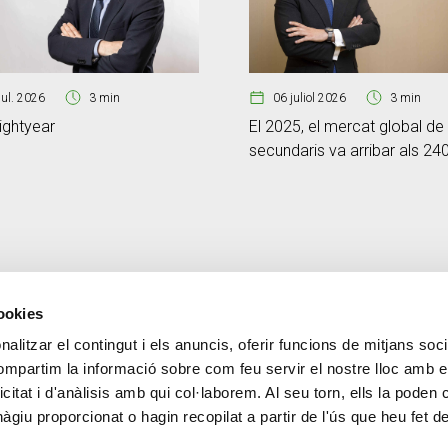
jul. 2026
3 min
06 juliol 2026
3 min
ightyear
El 2025, el mercat global de
secundaris va arribar als 24
milions de dòlars
cookies
alitzar el contingut i els anuncis, oferir funcions de mitjans socia
CONTACTE
MÉS CREAND
compartim la informació sobre com feu servir el nostre lloc amb e
+376 88 88 88
Govern Corpora
icitat i d'anàlisis amb qui col·laborem. Al seu torn, ells la poden
Actualitat
giu proporcionat o hagin recopilat a partir de l'ús que heu fet d
Espai premsa