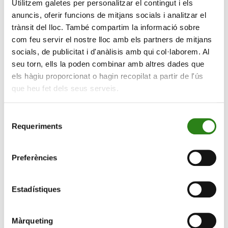
Utilitzem galetes per personalitzar el contingut i els
con todos los países. Además, el tipo arancelario de
anuncis, oferir funcions de mitjans socials i analitzar el
referencia del 10% sigue siendo significativamente más
trànsit del lloc. També compartim la informació sobre
alto que antes, y el tipo arancelario para China es
com feu servir el nostre lloc amb els partners de mitjans
debilitante desde el punto de vista comercial.
socials, de publicitat i d'anàlisis amb qui col·laborem. Al
seu torn, ells la poden combinar amb altres dades que
En cuanto a China, el conflicto arancelario se ha
els hàgiu proporcionat o hagin recopilat a partir de l'ús
recrudecido esta semana. El presidente Trump elevó la
que heu fet dels seus serveis.
tasa arancelaria para los productos chinos importados
al 145%. China respondió el viernes y dijo que está
Selecció
aplicando una tasa arancelaria del 125% a los
Requeriments
de
productos estadounidenses importados y que hará
consentiment
caso omiso de cualquier otra medida arancelaria de
Preferències
EE.UU. Las tasas arancelarias respectivas deberían
paralizar el comercio entre los rivales, lo que tendrá
repercusiones en las cadenas de suministro y en los
Estadístiques
inventarios de las empresas.
Màrqueting