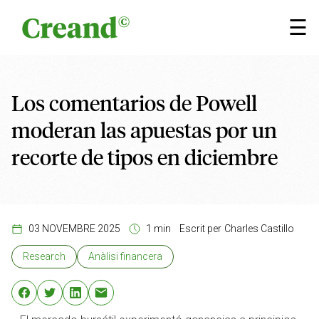
Vés al contingut
×
☰
Los comentarios de Powell
moderan las apuestas por un
recorte de tipos en diciembre
03 NOVEMBRE 2025
1 min
Escrit per
Charles Castillo
Research
Anàlisi financera