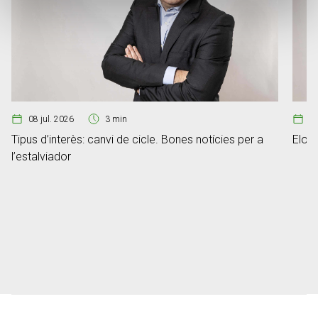
08 jul. 2026
3 min
07
Tipus d’interès: canvi de cicle. Bones notícies per a
Elon 
l’estalviador