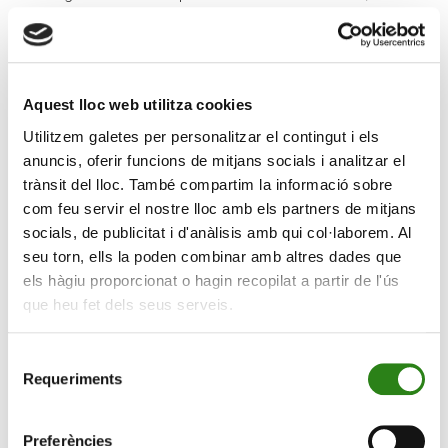
embargo, los sólidos resultados empresariales, el auge
de las inversiones en inteligencia artificial y el
optimismo comercial contribuyeron a mantener un
tono generalmente positivo durante la semana.
Aquest lloc web utilitza cookies
Amazon y Alphabet presentaron sólidos resultados,
Utilitzem galetes per personalitzar el contingut i els
mientras que los anuncios de NVIDIA, incluyendo
anuncis, oferir funcions de mitjans socials i analitzar el
pedidos de chips por valor de más de 500 mil millones
trànsit del lloc. També compartim la informació sobre
de dólares hasta 2026, impulsaron las ganancias en el
com feu servir el nostre lloc amb els partners de mitjans
socials, de publicitat i d'anàlisis amb qui col·laborem. Al
sector tecnológico. El informe de ganancias de Meta sí
seu torn, ells la poden combinar amb altres dades que
afectó negativamente a las acciones tecnológicas a
els hàgiu proporcionat o hagin recopilat a partir de l'ús
mediados de semana debido a sus elevados gastos.
que heu fet dels seus serveis.
Informe semanal
Selecció
Requeriments
de
consentiment
Escrit per
Preferències