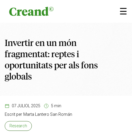
Vés al contingut
×
☰
Invertir en un món
fragmentat: reptes i
oportunitats per als fons
globals
07 JULIOL 2025
5 min
Escrit per
Marta Lantero San Román
Research