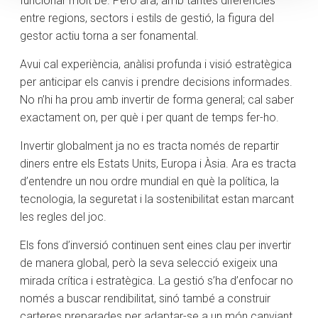
funcionar molt bé. Però ara, amb tantes diferències
entre regions, sectors i estils de gestió, la figura del
gestor actiu torna a ser fonamental.
Avui cal experiència, anàlisi profunda i visió estratègica
per anticipar els canvis i prendre decisions informades.
No n’hi ha prou amb invertir de forma general; cal saber
exactament on, per què i per quant de temps fer-ho.
Invertir globalment ja no es tracta només de repartir
diners entre els Estats Units, Europa i Àsia. Ara es tracta
d’entendre un nou ordre mundial en què la política, la
tecnologia, la seguretat i la sostenibilitat estan marcant
les regles del joc.
Els fons d’inversió continuen sent eines clau per invertir
de manera global, però la seva selecció exigeix una
mirada crítica i estratègica. La gestió s’ha d’enfocar no
només a buscar rendibilitat, sinó també a construir
carteres preparades per adaptar-se a un món canviant.