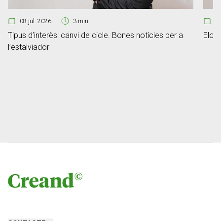
08 jul. 2026
3 min
07
Tipus d’interès: canvi de cicle. Bones notícies per a
Elon 
l’estalviador