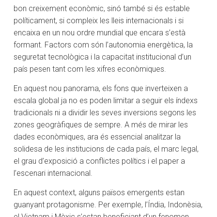
bon creixement econòmic, sinó també si és estable
políticament, si compleix les lleis internacionals i si
encaixa en un nou ordre mundial que encara s’està
formant. Factors com són l’autonomia energètica, la
seguretat tecnològica i la capacitat institucional d’un
país pesen tant com les xifres econòmiques.
En aquest nou panorama, els fons que inverteixen a
escala global ja no es poden limitar a seguir els índexs
tradicionals ni a dividir les seves inversions segons les
zones geogràfiques de sempre. A més de mirar les
dades econòmiques, ara és essencial analitzar la
solidesa de les institucions de cada país, el marc legal,
el grau d’exposició a conflictes polítics i el paper a
l’escenari internacional.
En aquest context, alguns països emergents estan
guanyant protagonisme. Per exemple, l’Índia, Indonèsia,
el Vietnam i Mèxic s’estan beneficiant d’un fenomen