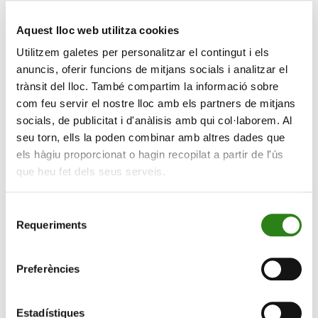
sectors i empreses posar els diners.
Aquest lloc web utilitza cookies
Enmig de tanta incertesa, creix l’interès per la inversió
temàtica. Aquesta estratègia s’enfoca a les grans
Utilitzem galetes per personalitzar el contingut i els
tendències globals, que van més enllà de les fronteres
anuncis, oferir funcions de mitjans socials i analitzar el
o dels cicles econòmics. Sectors com ara defensa,
trànsit del lloc. També compartim la informació sobre
ciberseguretat, semiconductors, energies renovables,
com feu servir el nostre lloc amb els partners de mitjans
socials, de publicitat i d'anàlisis amb qui col·laborem. Al
intel·ligència artificial, emmagatzematge de dades o
seu torn, ells la poden combinar amb altres dades que
hidrogen verd estan rebent cada cop més diners tant
els hàgiu proporcionat o hagin recopilat a partir de l'ús
d’inversors institucionals com de particulars.
que heu fet dels seus serveis.
Les guerres i les tensions entre països han fet que
sectors com defensa i tecnologia guanyin més
Selecció
importància. A més a més, la transició energètica, que
Requeriments
de
abans era una qüestió ecològica, ara també és
consentiment
estratègica: els països volen ser autosuficients en
Preferències
energia.
Molts fons globals inclouen aquestes temàtiques a les
Estadístiques