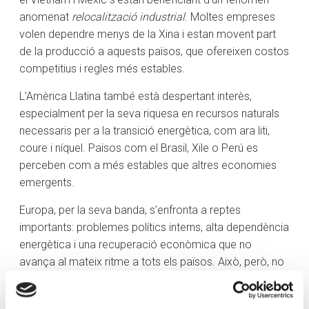
anomenat
relocalització industrial
. Moltes empreses
volen dependre menys de la Xina i estan movent part
de la producció a aquests països, que ofereixen costos
competitius i regles més estables.
L’Amèrica Llatina també està despertant interès,
especialment per la seva riquesa en recursos naturals
necessaris per a la transició energètica, com ara liti,
coure i níquel. Països com el Brasil, Xile o Perú es
perceben com a més estables que altres economies
emergents.
Europa, per la seva banda, s’enfronta a reptes
importants: problemes polítics interns, alta dependència
energètica i una recuperació econòmica que no
avança al mateix ritme a tots els països. Això, però, no
vol dir que s’hagi de deixar de banda en invertir. El que
cal és una gestió més acurada, escollint bé en quins