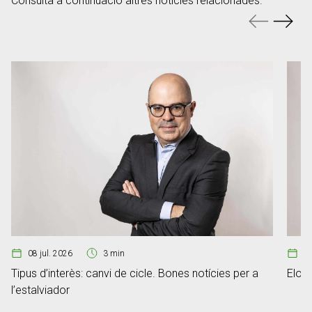
Consulta a continuació altres notícies relacionades.
08 jul. 2026
3 min
07
Tipus d’interès: canvi de cicle. Bones notícies per a
Elon 
l’estalviador