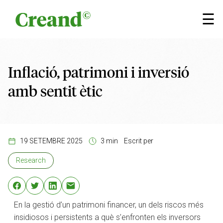
Vés al contingut
×
☰
Inflació, patrimoni i inversió
amb sentit ètic
19 SETEMBRE 2025
3 min
Escrit per
Research
En la gestió d’un patrimoni financer, un dels riscos més
insidiosos i persistents a què s’enfronten els inversors