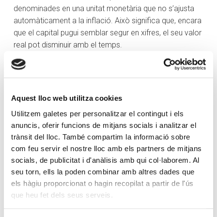
denominades en una unitat monetària que no s’ajusta
automàticament a la inflació. Això significa que, encara
que el capital pugui semblar segur en xifres, el seu valor
real pot disminuir amb el temps.
Per contra, les inversions reals són les que mantenen o
incrementen el seu valor ajustat per inflació. Inclouen
actius com ara accions d’empreses productives, béns
Aquest lloc web utilitza cookies
immobles, matèries primeres o bons indexats a la
inflació. Aquests instruments, si bé poden implicar més
Utilitzem galetes per personalitzar el contingut i els
volatilitat, ofereixen una millor protecció patrimonial a
anuncis, oferir funcions de mitjans socials i analitzar el
llarg termini.
trànsit del lloc. També compartim la informació sobre
com feu servir el nostre lloc amb els partners de mitjans
Així, en renda variable es pot invertir en companyies que
socials, de publicitat i d'anàlisis amb qui col·laborem. Al
creen valor i els beneficis de les quals reflecteixen una
seu torn, ells la poden combinar amb altres dades que
protecció contra la inflació. En el món immobiliari, per
els hàgiu proporcionat o hagin recopilat a partir de l'ús
regla general, les rendes se solen actualitzar d’acord
que heu fet dels seus serveis.
amb la inflació passada. I els bons indexats a la inflació
actualitzen el nominal cada any d’acord amb la inflació