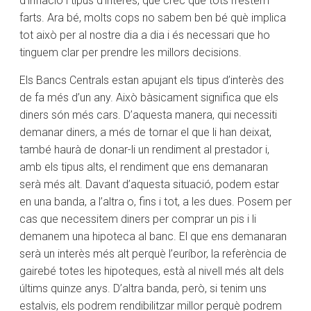
d’inflació i tipus d’interès, que crec que tots n’estem
farts. Ara bé, molts cops no sabem ben bé què implica
tot això per al nostre dia a dia i és necessari que ho
tinguem clar per prendre les millors decisions.
Els Bancs Centrals estan apujant els tipus d’interès des
de fa més d’un any. Això bàsicament significa que els
diners són més cars. D’aquesta manera, qui necessiti
demanar diners, a més de tornar el que li han deixat,
també haurà de donar-li un rendiment al prestador i,
amb els tipus alts, el rendiment que ens demanaran
serà més alt. Davant d’aquesta situació, podem estar
en una banda, a l’altra o, fins i tot, a les dues. Posem per
cas que necessitem diners per comprar un pis i li
demanem una hipoteca al banc. El que ens demanaran
serà un interès més alt perquè l’euríbor, la referència de
gairebé totes les hipoteques, està al nivell més alt dels
últims quinze anys. D’altra banda, però, si tenim uns
estalvis, els podrem rendibilitzar millor perquè podrem