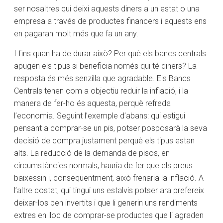
ser nosaltres qui deixi aquests diners a un estat o una
empresa a través de productes financers i aquests ens
en pagaran molt més que fa un any.
I fins quan ha de durar això? Per què els bancs centrals
apugen els tipus si beneficia només qui té diners? La
resposta és més senzilla que agradable. Els Bancs
Centrals tenen com a objectiu reduir la inflació, i la
manera de fer-ho és aquesta, perquè refreda
l’economia. Seguint l’exemple d’abans: qui estigui
pensant a comprar-se un pis, potser posposarà la seva
decisió de compra justament perquè els tipus estan
alts. La reducció de la demanda de pisos, en
circumstàncies normals, hauria de fer que els preus
baixessin i, conseqüentment, això frenaria la inflació. A
l’altre costat, qui tingui uns estalvis potser ara prefereix
deixar-los ben invertits i que li generin uns rendiments
extres en lloc de comprar-se productes que li agraden