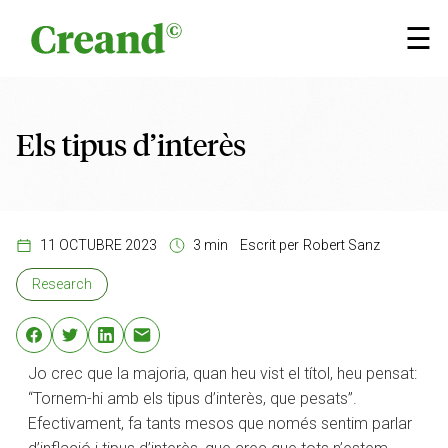
Vés al contingut
×
☰
Els tipus d’interès
11 OCTUBRE 2023
3 min
Escrit per
Robert Sanz
Research
Jo crec que la majoria, quan heu vist el títol, heu pensat:
“Tornem-hi amb els tipus d’interès, que pesats”.
Efectivament, fa tants mesos que només sentim parlar