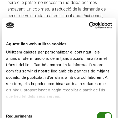
però que potser no necessita i ho deixa per més
endavant. Un cop més, la reducció de la demanda de
béns i serveis ajudaria a reduir la inflació. Així doncs,
que els Bancs Centrals tinguin el preu dels diners
disparat respon a la voluntat de fer que la gent redueixi
el seu consum. De la mateixa manera, quan és
necessari estimular l’economia, abaixen els tipus per fer
Aquest lloc web utilitza cookies
que tots puguem consumir.
Utilitzem galetes per personalitzar el contingut i els
anuncis, oferir funcions de mitjans socials i analitzar el
Si ho recordeu, fa uns mesos ja vaig escriure al voltant
trànsit del lloc. També compartim la informació sobre
del que significava la inflació i el que representa per a
com feu servir el nostre lloc amb els partners de mitjans
les nostres butxaques. Al final, la conclusió que en vam
socials, de publicitat i d'anàlisis amb qui col·laborem. Al
treure va ser que no només hem d’estalviar, sinó també
seu torn, ells la poden combinar amb altres dades que
invertir. En el punt que ens trobem, crec que és
els hàgiu proporcionat o hagin recopilat a partir de l'ús
primordial que tinguem present tot això que he explicat,
que heu fet dels seus serveis.
perquè ens podem trobar en un tercer escenari, com us
deia abans: que estiguem tant en una banda com a
Selecció
l’altra. Molts de nosaltres ens podem trobar en la
Requeriments
de