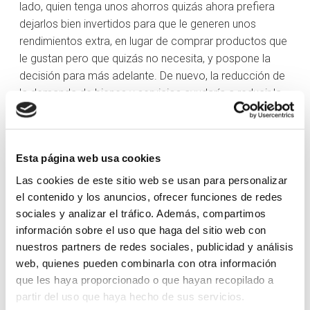
lado, quien tenga unos ahorros quizás ahora prefiera
dejarlos bien invertidos para que le generen unos
rendimientos extra, en lugar de comprar productos que
le gustan pero que quizás no necesita, y pospone la
decisión para más adelante. De nuevo, la reducción de
la demanda de bienes y servicios ayudaría a reducir la
inflación. Así pues, que los bancos centrales tengan el
precio del dinero disparado responde a la voluntad de
que la gente reduzca su consumo. Del mismo modo,
Esta página web usa cookies
cuando es necesario estimular la economía, bajan los
tipos para que todos podamos consumir.
Las cookies de este sitio web se usan para personalizar
el contenido y los anuncios, ofrecer funciones de redes
Si os acordáis, hace unos meses ya escribí en torno a
sociales y analizar el tráfico. Además, compartimos
lo que significaba la inflación y lo que representa para
información sobre el uso que haga del sitio web con
nuestros bolsillos. Al final, la conclusión que sacamos
nuestros partners de redes sociales, publicidad y análisis
fue que no solo debemos ahorrar, sino también invertir.
web, quienes pueden combinarla con otra información
En el punto donde estamos, creo que es primordial que
que les haya proporcionado o que hayan recopilado a
tengamos presente todo lo que he explicado, porque
partir del uso que haya hecho de sus servicios.