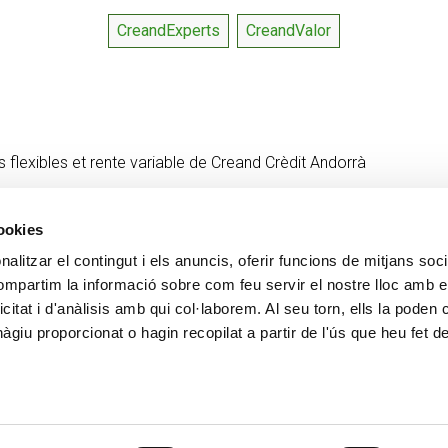
CreandExperts
CreandValor
s flexibles et rente variable de Creand Crèdit Andorrà
cookies
alitzar el contingut i els anuncis, oferir funcions de mitjans socia
Contact
PLUS CREAND
compartim la informació sobre com feu servir el nostre lloc amb e
+376 88 88 88
Gouvernance d'entrepris
icitat i d'anàlisis amb qui col·laborem. Al seu torn, ells la poden
Actualité
giu proporcionat o hagin recopilat a partir de l'ús que heu fet d
Espace Presse