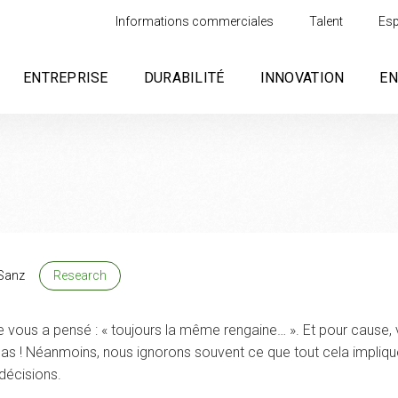
Informations commerciales
Talent
Esp
ENTREPRISE
DURABILITÉ
INNOVATION
E
Sanz
Research
ntre vous a pensé : « toujours la même rengaine… ». Et pour cause, 
être las ! Néanmoins, nous ignorons souvent ce que tout cela impliq
décisions.