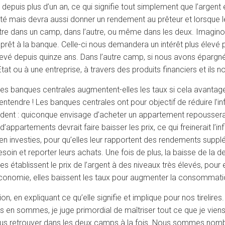
 depuis plus d’un an, ce qui signifie tout simplement que l’argent 
té mais devra aussi donner un rendement au prêteur et lorsque l
 être dans un camp, dans l’autre, ou même dans les deux. Imagi
 à la banque. Celle-ci nous demandera un intérêt plus élevé puis
élevé depuis quinze ans. Dans l’autre camp, si nous avons épargn
t ou à une entreprise, à travers des produits financiers et ils n
les banques centrales augmentent-elles les taux si cela avantage
ntendre ! Les banques centrales ont pour objectif de réduire l’inf
édent : quiconque envisage d’acheter un appartement repoussera
ppartements devrait faire baisser les prix, ce qui freinerait l’inf
en investies, pour qu’elles leur rapportent des rendements suppl
esoin et reporter leurs achats. Une fois de plus, la baisse de la
rales établissent le prix de l’argent à des niveaux très élevés, po
’économie, elles baissent les taux pour augmenter la consommati
flation, en expliquant ce qu’elle signifie et implique pour nos tireli
ous en sommes, je juge primordial de maîtriser tout ce que je vie
 : nous retrouver dans les deux camps à la fois. Nous sommes no