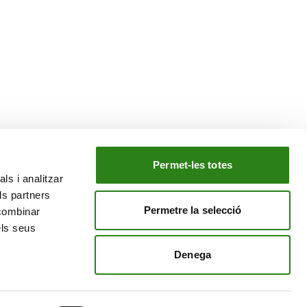
Permet-les totes
ls i analitzar
NOTRE GROUPE
ls partners
e
Creand Crèdit Andorrà
Permetre la selecció
 combinar
Creand Wealth Management Espagne
els seus
Creand Wealth & Securities Luxembourg
Denega
Creand Wealth Management EE. UU.