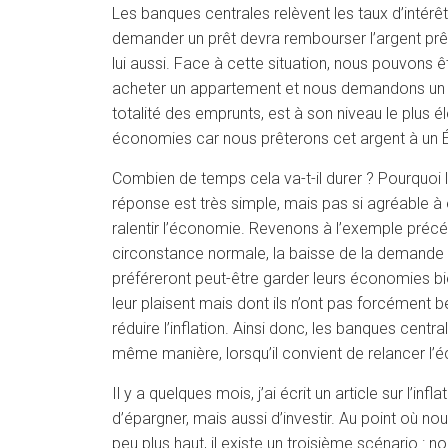
Les banques centrales relèvent les taux d’intérêt
demander un prêt devra rembourser l’argent prê
lui aussi. Face à cette situation, nous pouvons
acheter un appartement et nous demandons un prêt
totalité des emprunts, est à son niveau le plus 
économies car nous prêterons cet argent à un Éta
Combien de temps cela va-t-il durer ? Pourquoi 
réponse est très simple, mais pas si agréable à e
ralentir l’économie. Revenons à l’exemple préc
circonstance normale, la baisse de la demande d’a
préféreront peut-être garder leurs économies bi
leur plaisent mais dont ils n’ont pas forcément b
réduire l’inflation. Ainsi donc, les banques cent
même manière, lorsqu’il convient de relancer l
Il y a quelques mois, j’ai écrit un article sur l’in
d’épargner, mais aussi d’investir. Au point où n
peu plus haut, il existe un troisième scénario