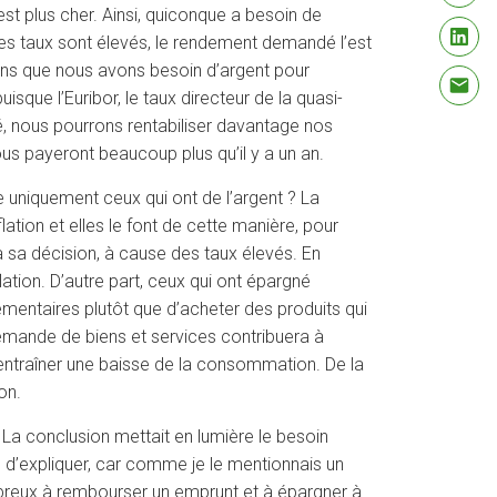
est plus cher. Ainsi, quiconque a besoin de
es taux sont élevés, le rendement demandé l’est
nons que nous avons besoin d’argent pour
que l’Euribor, le taux directeur de la quasi-
é, nous pourrons rentabiliser davantage nos
ous payeront beaucoup plus qu’il y a un an.
 uniquement ceux qui ont de l’argent ? La
lation et elles le font de cette manière, pour
 sa décision, à cause des taux élevés. En
lation. D’autre part, ceux qui ont épargné
émentaires plutôt que d’acheter des produits qui
 demande de biens et services contribuera à
ur entraîner une baisse de la consommation. De la
on.
res. La conclusion mettait en lumière le besoin
ns d’expliquer, car comme je le mentionnais un
mbreux à rembourser un emprunt et à épargner à