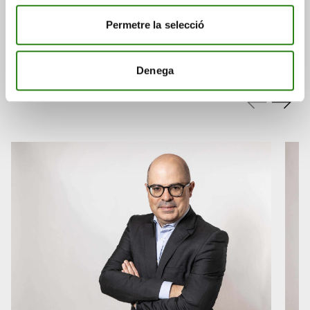
Permetre la selecció
També et pot interessar
Denega
Consulta a continuació altres notícies relacionades.