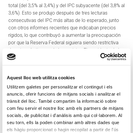
total (del 3,5% al 3,4%) y del IPC subyacente (del 3,8% al
3,6%). Esto se produjo después de tres lecturas
consecutivas del IPC más altas de lo esperado, junto
con otros informes recientes que indicaban precios
rígidos, lo que contribuyó a aumentar la preocupación
por que la Reserva Federal siguiera siendo restrictiva
durante más tiempo de lo previsto. El presidente de la
Fed, Powell, calificó los datos de «bastante mixtos» en
un debate moderado en la reunión anual de la
Asociación de Banqueros Extranjeros.
Aquest lloc web utilitza cookies
Las acciones de Alphabet (GOOG) subieron con fuerza
Utilitzem galetes per personalitzar el contingut i els
durante la semana. Esto se debió a que Alphabet
anuncis, oferir funcions de mitjans socials i analitzar el
presentó nuevas funciones de inteligencia artificial en
trànsit del lloc. També compartim la informació sobre
su conferencia de desarrolladores.
com feu servir el nostre lloc amb els partners de mitjans
socials, de publicitat i d'anàlisis amb qui col·laborem. Al
Las acciones de Walmart (WMT) subieron tras los
seu torn, ells la poden combinar amb altres dades que
impresionantes resultados y perspectivas. Mientras
els hàgiu proporcionat o hagin recopilat a partir de l'ús