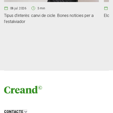
08 jul. 2026
3 min
07
Tipus d’interès: canvi de cicle. Bones notícies per a
Elon 
l’estalviador
CONTACTE