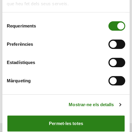
tanto, los componentes del Dow Cisco (CSCO) y Home
que heu fet dels seus serveis.
Depot (HD) recibieron una respuesta negativa a sus
noticias de ganancias.
Selecció
Requeriments
de
Informe semanal
consentiment
Preferències
Escrit per
Estadístiques
Màrqueting
Charles Castillo
Senior Portfolio Manager. Creand Wealth Management
Mostrar-ne els detalls
Miami
Permet-les totes