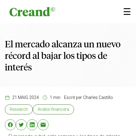
Vés al contingut
×
☰
El mercado alcanza un nuevo
récord al bajar los tipos de
interés
21 MAIG 2024
1 min
Escrit per
Charles Castillo
Research
Anàlisi financera