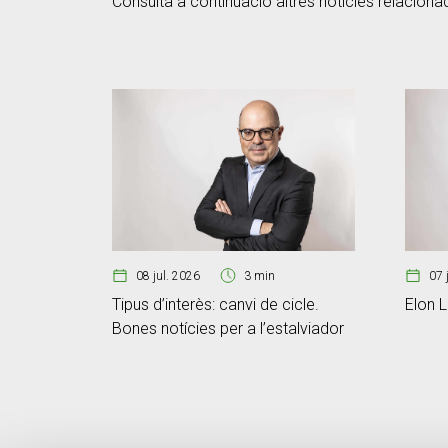
Consulta a continuació altres notícies relaciona
08 jul. 2026
3 min
07 
Tipus d’interès: canvi de cicle.
Elon L
Bones notícies per a l’estalviador