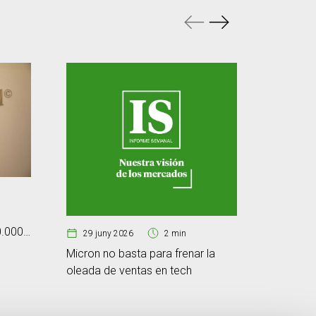
25 jun
Cibersegu
0.000
d’immuni
29 juny 2026
2 min
tecnològ
Micron no basta para frenar la
oleada de ventas en tech