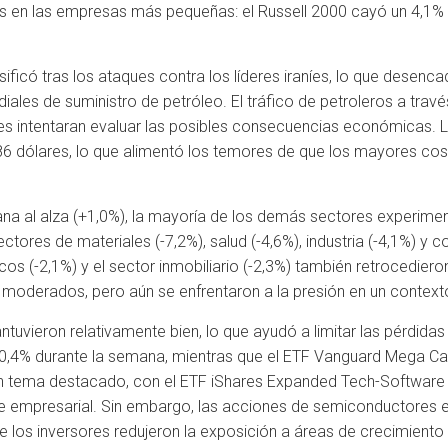
s en las empresas más pequeñas: el Russell 2000 cayó un 4,1% 
nsificó tras los ataques contra los líderes iraníes, lo que desenc
iales de suministro de petróleo. El tráfico de petroleros a tra
es intentaran evaluar las posibles consecuencias económicas. L
,86 dólares, lo que alimentó los temores de que los mayores cost
mana al alza (+1,0%), la mayoría de los demás sectores experimen
ectores de materiales (-7,2%), salud (-4,6%), industria (-4,1%) 
cos (-2,1%) y el sector inmobiliario (-2,3%) también retrocedier
moderados, pero aún se enfrentaron a la presión en un contexto
uvieron relativamente bien, lo que ayudó a limitar las pérdidas e
n 0,4% durante la semana, mientras que el ETF Vanguard Mega C
n tema destacado, con el ETF iShares Expanded Tech-Software s
mpresarial. Sin embargo, las acciones de semiconductores enfr
os inversores redujeron la exposición a áreas de crecimiento cí