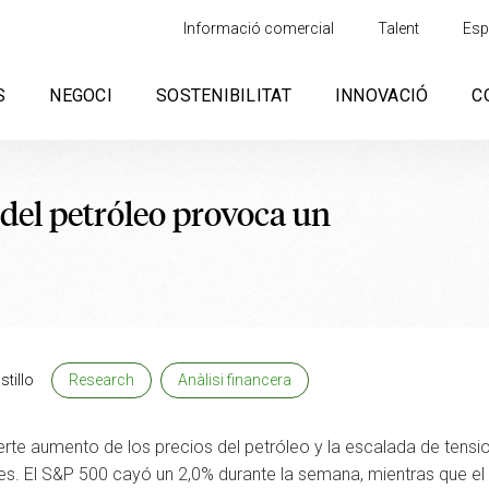
Informació comercial
Talent
Esp
S
NEGOCI
SOSTENIBILITAT
INNOVACIÓ
C
 del petróleo provoca un
stillo
Research
Anàlisi financera
uerte aumento de los precios del petróleo y la escalada de tens
res. El S&P 500 cayó un 2,0% durante la semana, mientras que e