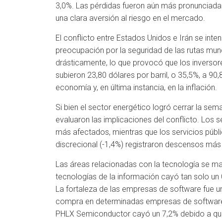
3,0%. Las pérdidas fueron aún más pronunciada
una clara aversión al riesgo en el mercado.
El conflicto entre Estados Unidos e Irán se inte
preocupación por la seguridad de las rutas mund
drásticamente, lo que provocó que los inversor
subieron 23,80 dólares por barril, o 35,5%, a 90
economía y, en última instancia, en la inflación.
Si bien el sector energético logró cerrar la se
evaluaron las implicaciones del conflicto. Los s
más afectados, mientras que los servicios públi
discrecional (-1,4%) registraron descensos más 
Las áreas relacionadas con la tecnología se mant
tecnologías de la información cayó tan solo u
La fortaleza de las empresas de software fue u
compra en determinadas empresas de software e
PHLX Semiconductor cayó un 7,2% debido a que l