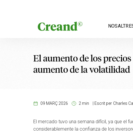
Vés al contingut
NOSALTRE
El aumento de los precios
aumento de la volatilidad
09 MARÇ 2026
2 min
|
Escrit per
Charles Ca
El mercado tuvo una semana difícil, ya que el f
considerablemente la confianza de los inverso