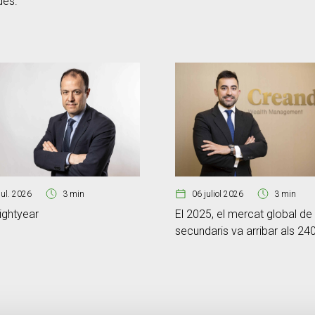
des.
jul. 2026
3 min
06 juliol 2026
3 min
ightyear
El 2025, el mercat global de
secundaris va arribar als 24
milions de dòlars