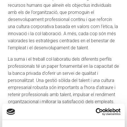
recursos humans que alineïn els objectius individuals
amb els de l’organització, que promoguin el
desenvolupament professional continu i que reforcin
una cultura corporativa basada en valors com l’ètica, la
innovació i la col·laboració. A més, cada cop són més
valorades les estratègies centrades en el benestar de
l’empleat i el desenvolupament de talent.
La suma i el treball col·laboratiu dels diferents perfils
professionals té un paper fonamental en la capacitat de
la banca privada d’oferir un servei de qualitat i
personalitzat. Una gestió sòlida del talent i una cultura
empresarial robusta són importants a l’hora d’atraure i
retenir professionals amb talent, impulsar el rendiment
organitzacional i millorar la satisfacció dels empleats.
En última instància, els coneixements, les aptituds i
l’actitud de l’equip marquen la diferència a l’hora d’oferir
un servei especialitzat i centrat en l’excel·lència als