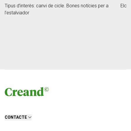
Tipus d’interès: canvi de cicle. Bones notícies per a
Elon 
l’estalviador
CONTACTE