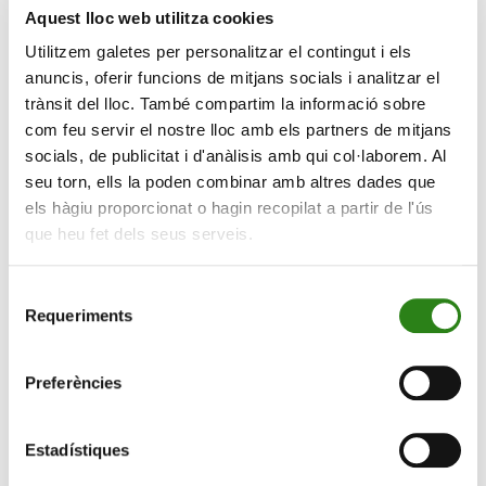
clients.
Aquest lloc web utilitza cookies
Utilitzem galetes per personalitzar el contingut i els
Gestors d’inversions alternatives
anuncis, oferir funcions de mitjans socials i analitzar el
L’entorn complex en què es mouen els mercats des de
trànsit del lloc. També compartim la informació sobre
fa uns anys empeny els inversors a buscar altres
com feu servir el nostre lloc amb els partners de mitjans
classes d’actius per diversificar les seves carteres
socials, de publicitat i d'anàlisis amb qui col·laborem. Al
d’inversió, i les entitats amplien la seva oferta de
seu torn, ells la poden combinar amb altres dades que
productes i serveis com un dels elements per
els hàgiu proporcionat o hagin recopilat a partir de l'ús
diferenciar-se. D’aquí sorgeix la necessitat de comptar
que heu fet dels seus serveis.
amb equips específics molt especialitzats i amb un
elevat coneixement de les inversions alternatives, la
Selecció
qual cosa permet oferir productes innovadors. Per
Requeriments
de
acostar-se a aquest tipus de mercats, l’inversor ha de
consentiment
rebre un assessorament de qualitat, tenint en compte
Preferències
que s’assumeixen una sèrie de riscos que podrien no
ser adequats per a tot tipus d’inversors.
Estadístiques
Analistes del big data