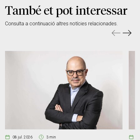
També et pot interessar
Consulta a continuació altres notícies relacionades.
08 jul. 2026
3 min
07