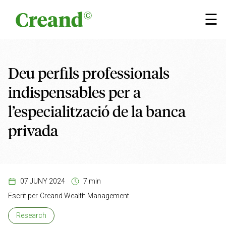
Vés al contingut
×
☰
Deu perfils professionals
indispensables per a
l’especialització de la banca
privada
07 JUNY 2024
7 min
Escrit per
Creand Wealth Management
Research