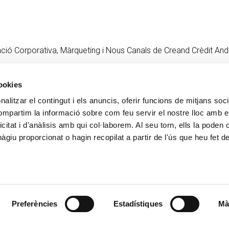
ció Corporativa, Màrqueting i Nous Canals de Creand Crèdit And
cookies
alitzar el contingut i els anuncis, oferir funcions de mitjans socia
CONTACTE
MÉS CREAND
compartim la informació sobre com feu servir el nostre lloc amb e
+376 88 88 88
Govern Corpora
icitat i d'anàlisis amb qui col·laborem. Al seu torn, ells la poden
Actualitat
giu proporcionat o hagin recopilat a partir de l'ús que heu fet d
Espai premsa
Preferències
Estadístiques
Mà