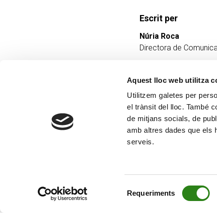
Escrit per
Núria Roca
Directora de Comunica
Aquest lloc web utilitza 
Utilitzem galetes per person
el trànsit del lloc. També 
de mitjans socials, de publ
amb altres dades que els hà
serveis.
Selecció
Requeriments
de
consentiment
© Creand