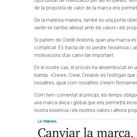
oportunitat de fidelització per als empleats, fent
de la proposta de valor de la marca ens permetrà
De la mateixa manera, també és una porta oberta 
sentir-se també alineat amb els valors i els propò
Si parlem de Crèdit Andorrà, quan una marca està
complicat. Es tracta de no perdre l’essència i, 
motivacions d’un canvi tan important.
En el nostre cas, el procés ha desembocat en un
banda. «Creure, Crear, Creand» és l’eslògan qu
nosaltres, igual com nosaltres creiem fermamen
Com hem comentat al principi, els temps obligue
una marca única i global que ens permetrà increme
nostra essència i els nostres valors i alhora proj