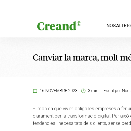
Vés al contingut
NOSALTRE
Canviar la marca, molt mé
16 NOVEMBRE 2023
3 min
|
Escrit per
Núri
El món en què vivim obliga les empreses a fer u
clarament per la transformació digital. Per això
tendències i necessitats dels clients, sense perdr