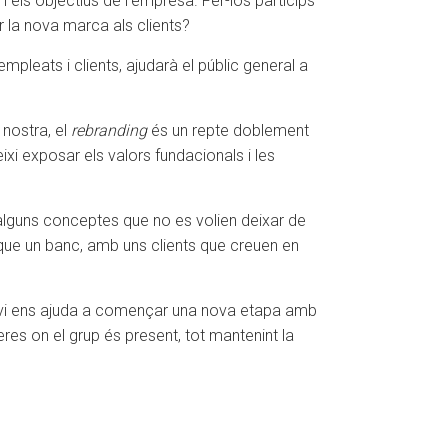
 i els objectius de l’empresa. Fer-los partícips
r la nova marca als clients?
leats i clients, ajudarà el públic general a
 nostra, el
rebranding
és un repte doblement
xi exposar els valors fundacionals i les
alguns conceptes que no es volien deixar de
que un banc, amb uns clients que creuen en
canvi ens ajuda a començar una nova etapa amb
eres on el grup és present, tot mantenint la