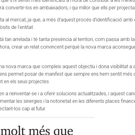
 que s’hi sentin més identificats a l’hora de contribuir a les metes
 convertir-los en ambaixadors, i qui millor que ells per projecta
al mercat, ja que, a més d’aquest procés d’identificació amb emp
sits de l’entitat.
 tan arrelada i té tanta presència al territori, com passa amb la
alhora, crear un relat convincent perquè la nova marca aconseguei
a nova marca que compleix aquest objectiu i dona visibilitat a 
e ens permet posar de manifest que sempre ens hem sentit més 
t en els seus projectes.
n a reinventar-se i a oferir solucions actualitzades, i aquest 
ntar les sinergies i la notorietat en les diferents places financ
ectant-los cap al futur.