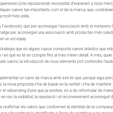
quereixen (crisi reputacional, necessitat d’expansió a nous me
iquen canvis tan importants com el de la marca, que, contràriam
a molt més enllà.
cebook), que per aconseguir l’associació amb el metavers ha 
imatge per aconseguir una associació amb productes més saluda
ser un sol equip.
tratègia que en alguns casos comporta canvis dràstics que indiqu
ació i en què es té en compte fins al més mínim detall. A més, quan
ats valors, la introducció de nous elements pot confondre l’audiè
mplementar un canvi de marca amb èxit és que, perquè sigui per
ics, la nova proposta s’ha de basar en la veritat i s’ha de manteni
r el
rebranding
d’una que ja existeix, és a dir, reformular de man
i en risc la visibilitat, la reputació i el reconeixement aconseguit
reafirmar els valors que conformen la identitat de la companyia