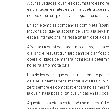
Algunes vegades, quan les circumstàncies ho re
es plantegen estratègies de màrqueting que impl
només en un simple canvi de logotip, sinó que v
En són exemples companyies com Meta (abans Fa
McDonald’s, que ha apostat pel verd a la seva 
escala internacional ha ressaltat la filosofia de 
Afrontar un canvi de marca implica traçar una es
dia, sinó el resultat d’un llarg camí de planific
opera, o lligada de manera intrínseca a determin
no es fa amb molta cura.
Una de les coses que cal tenir en compte per i
dels seus clients i per alimentar la d’altres públ
zero sempre és complicat, encara ho és més fe
ja que hi ha la possibilitat que un pas en fals pos
Aquesta nova etapa és també una manera útil de 