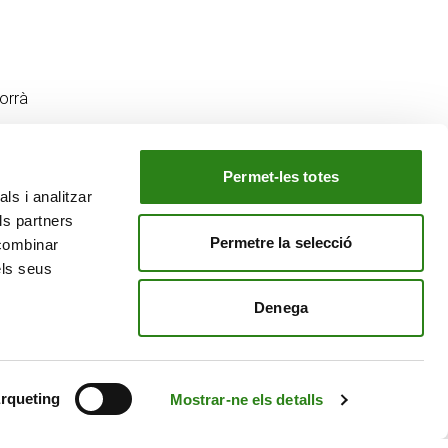
orrà
Permet-les totes
ls i analitzar
EL NOSTRE GRUP
ls partners
tiu
Creand Crèdit Andorrà
Permetre la selecció
 combinar
Creand Wealth Management Espanya
els seus
Creand Wealth & Securities Luxemburg
Denega
Creand Wealth Management EE. UU.
rqueting
Mostrar-ne els detalls
Avís Legal
Política de cookies
Política de privacitat