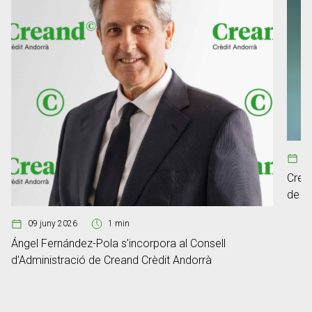
0
Crean
de ge
Fum
09 juny 2026
1 min
Ángel Fernández-Pola s’incorpora al Consell
d’Administració de Creand Crèdit Andorrà