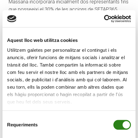
Massana incorporarà inicialment dos representants fins
que posseeixi el 30% de les accions de SETAP365,
moment en què també en tindrà tres. Les tres parts ja
han decidit que l’òrgan estigui format per les cònsols
Olga Molné i Eva Sansa per part de la Massana, els
cònsols Francesc Camp i Marc Casal, i el conseller
Aquest lloc web utilitza cookies
d’ENSISA, Marc Naudi per part de Canillo, i Xavier
Utilitzem galetes per personalitzar el contingut i els
Cornella, Xavier Soro i Conrad Blanch per part de Crèdit
anuncis, oferir funcions de mitjans socials i analitzar el
Andorrà.
trànsit del lloc. També compartim la informació sobre
com feu servir el nostre lloc amb els partners de mitjans
La presidència i la vicepresidència seran exercides de
socials, de publicitat i d'anàlisis amb qui col·laborem. Al
forma rotatòria per períodes de dos anys, pels Cònsols
seu torn, ells la poden combinar amb altres dades que
Majors del Comú de Canillo i del Comú de la Massana,
els hàgiu proporcionat o hagin recopilat a partir de l'ús
de tal manera que quan el Cònsol d’un Comú exerceixi
que heu fet dels seus serveis.
la presidència, l’altre exercirà la vicepresidència. El
primer president de SETAP365 serà el Cònsol Major de
Selecció
Canillo, Francesc Camp.
Requeriments
de
consentiment
L’estructura accionarial de SETAP365 queda distribuïda