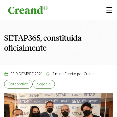
Saltar al contenido
×
☰
SETAP365, constituida
oficialmente
30 DICIEMBRE 2021
2 min
Escrito por
Creand
Corporativo
Negocio