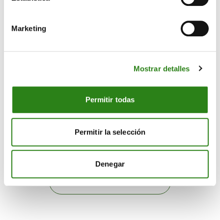
equilibrando el porcentaje accionarial de los tres socios. El Comú de
la Massana aumentará su participación mediante la capitalización
Marketing
de participaciones preferentes y la compra de acciones de los otros
dos socios.
En las próximas semanas se convocará el primer Consejo de
Mostrar detalles
Administración, en el que se aprobará el organigrama funcional de
la sociedad y se comenzará a trabajar en las líneas del plan de
Permitir todas
integración. Como ya se avanzó, David Hidalgo será el máximo
responsable ejecutivo de la nueva sociedad.
Permitir la selección
Andorra
Nieve
Denegar
Descargar noticia en PDF