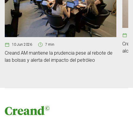
1
Crea
10 Jun 2026
7 min
alca
Creand AM mantiene la prudencia pese al rebote de
euro
las bolsas y alerta del impacto del petróleo