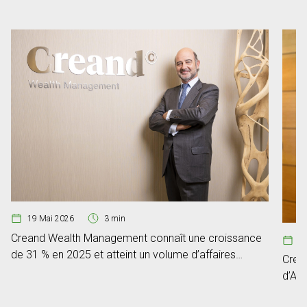
19 Mai 2026
3 min
Creand Wealth Management connaît une croissance
2
de 31 % en 2025 et atteint un volume d’affaires
Crea
de 6,80 milliards d’euros
d’An
Revi