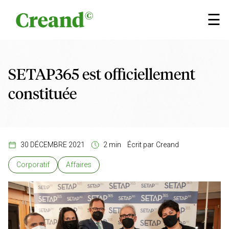
Aller au contenu
×
☰
SETAP365 est officiellement
constituée
30 DÉCEMBRE 2021
2 min
Écrit par
Creand
Corporatif
Affaires