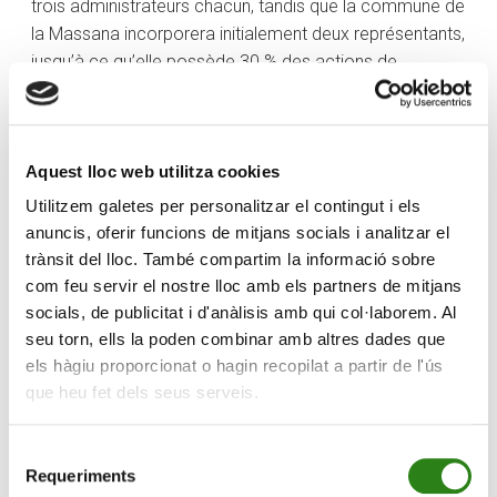
trois administrateurs chacun, tandis que la commune de
la Massana incorporera initialement deux représentants,
jusqu’à ce qu’elle possède 30 % des actions de
SETAP365, et pourra ensuite en compter trois. Les trois
parties ont décidé que l’organe soit formé par les
cònsols (Maires) Olga Molné et Eva Sansa pour la
Massana, par les cònsols (Maires) Francesc Camp,
Aquest lloc web utilitza cookies
Marc Casal et par l’administrateur d’ENSISA, Marc Naudi
Utilitzem galetes per personalitzar el contingut i els
pour Canillo, et par Xavier Cornella, Xavier Soro et
anuncis, oferir funcions de mitjans socials i analitzar el
Conrad Blanch pour Crèdit Andorrà.
trànsit del lloc. També compartim la informació sobre
com feu servir el nostre lloc amb els partners de mitjans
La présidence et la vice-présidence seront exercées de
socials, de publicitat i d'anàlisis amb qui col·laborem. Al
façon rotative pour des périodes de deux ans par les
seu torn, ells la poden combinar amb altres dades que
cònsols majors de la commune de Canillo et de la
els hàgiu proporcionat o hagin recopilat a partir de l'ús
commune de la Massana, de façon qu’un cònsol
que heu fet dels seus serveis.
occupe la présidence et l’autre la vice-présidence. Le
premier président de SETAP365 sera le cònsol major
Selecció
de Canillo, Francesc Camp.
Requeriments
de