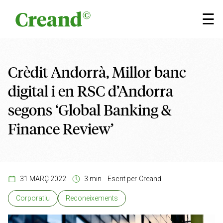
Vés al contingut
×
☰
Crèdit Andorrà, Millor banc
digital i en RSC d’Andorra
segons ‘Global Banking &
Finance Review’
31 MARÇ 2022
3 min
Escrit per
Creand
Corporatiu
Reconeixements