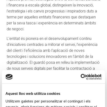
i financera a escala global, distingeixen la innovació,
l’estratègia i els canvis progressius i inspiradors duts a
terme per aquelles entitats financeres que destaquen
per la seva tasca i experiència en determinats àmbits
de negoci.
L’entitat és pionera en el desenvolupament continu
d’iniciatives centrades a millorar el servei, l’experiència
del client i l’eficiència amb l’aplicació de noves
tecnologies i solucions innovadores en l’àmbit de la
digitalització. El guardó posa en relleu la implementació
de nous serveis digitals per facilitar la contractació a
distància, simplificar l’operativa bancària dels clients i
donar resposta a les noves necessitats en l’escenari
actual.
Aquest lloc web utilitza cookies
Com a resultat d’aquest impuls de la digitalització dels
Utilitzem galetes per personalitzar el contingut i els
serveis i dels processos, Crèdit Andorrà ha consolidat
anuncis, oferir funcions de mitjans socials i analitzar el