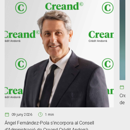
0
Crean
de ge
Fum
09 juny 2026
1 min
Ángel Fernández-Pola s’incorpora al Consell
d’Administració de Creand Crèdit Andorrà