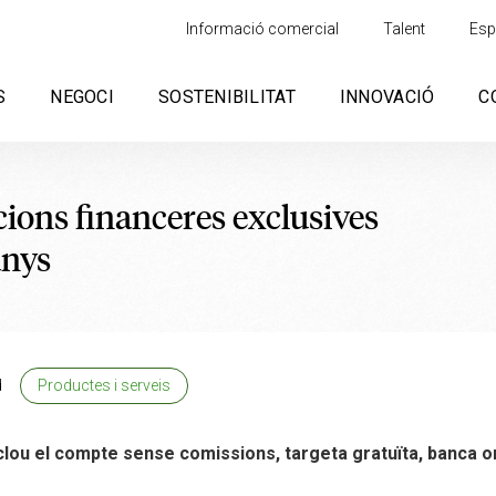
Informació comercial
Talent
Esp
S
NEGOCI
SOSTENIBILITAT
INNOVACIÓ
C
cions financeres exclusives
anys
d
Productes i serveis
lou el compte sense comissions, targeta gratuïta, banca onli