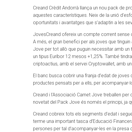
Creand Crèdit Andorrà llança un nou pack de pro
aquestes característiques. Neix de la unió d’esfo
oportunitats i avantatges que s’adaptin a les se
JovesCreand ofereix un compte corrent sense co
A més, el gran benefici per als joves que tingu
Jove per tot allò que puguin necessitar amb un
un tipus Euríbor 12 mesos +1,25%. També tindra
criptoactius, amb el servei Cryptowallet, amb 
El banc busca cobrir una franja d’edat de joves 
productes pensats per a ells, per acompanyar-lo
Creand i l’Associació Carnet Jove treballen per of
novetat del Pack Jove és només el principi, ja q
Creand cobreix tots els segments d’edat i segueix
terme una important tasca d’Educació Financera 
persones per tal d’acompanyar-les en la presa d