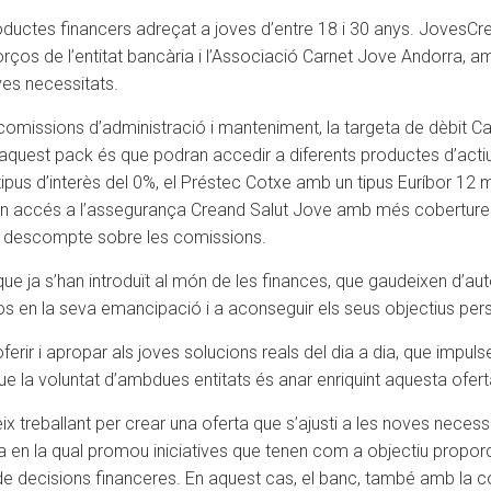
ductes financers adreçat a joves d’entre 18 i 30 anys. JovesCrea
rços de l’entitat bancària i l’Associació Carnet Jove Andorra, am
ves necessitats.
missions d’administració i manteniment, la targeta de dèbit Car
in aquest pack és que podran accedir a diferents productes d’ac
 tipus d’interès del 0%, el Préstec Cotxe amb un tipus Euríbor 
n accés a l’assegurança Creand Salut Jove amb més cobertures a
un descompte sobre les comissions.
que ja s’han introduït al món de les finances, que gaudeixen d’a
s en la seva emancipació i a aconseguir els seus objectius per
erir i apropar als joves solucions reals del dia a dia, que impulsen
ue la voluntat d’ambdues entitats és anar enriquint aquesta ofer
 treballant per crear una oferta que s’ajusti a les noves necessit
en la qual promou iniciatives que tenen com a objectiu proporc
e decisions financeres. En aquest cas, el banc, també amb la c