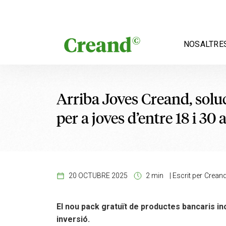
Vés al contingut
NOSALTRE
Arriba Joves Creand, solu
per a joves d’entre 18 i 30 
20 OCTUBRE 2025
2 min
|
Escrit per
Crean
El nou pack gratuït de productes bancaris inc
inversió.