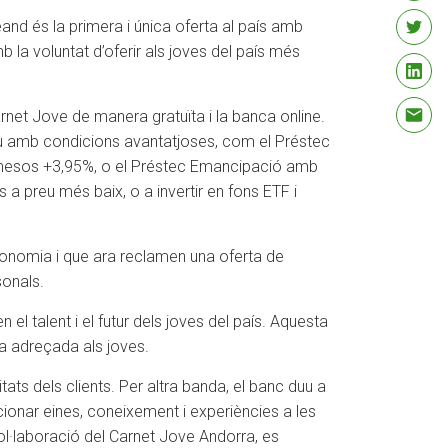
nd és la primera i única oferta al país amb
b la voluntat d’oferir als joves del país més
net Jove de manera gratuïta i la banca online.
tiu amb condicions avantatjoses, com el Préstec
12 mesos +3,95%, o el Préstec Emancipació amb
 preu més baix, o a invertir en fons ETF i
utonomia i que ara reclamen una oferta de
sonals.
 el talent i el futur dels joves del país. Aquesta
ta adreçada als joves.
ats dels clients. Per altra banda, el banc duu a
ionar eines, coneixement i experiències a les
ol·laboració del Carnet Jove Andorra, es