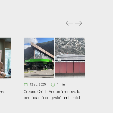
12 ag. 2025
1 min
07 ag.
Creand Crèdit Andorrà renova la
rma
Scale La
certificació de gestió ambiental
Pack2Eart
compost
plàstic