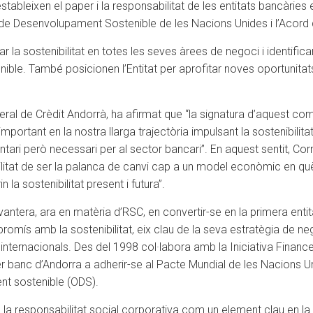
ableixen el paper i la responsabilitat de les entitats bancàries e
s de Desenvolupament Sostenible de les Nacions Unides i l’Acord 
r la sostenibilitat en totes les seves àrees de negoci i identific
ible. També posicionen l’Entitat per aprofitar noves oportunit
eneral de Crèdit Andorrà, ha afirmat que “la signatura d’aquest 
mportant en la nostra llarga trajectòria impulsant la sostenibili
ntari però necessari per al sector bancari”. En aquest sentit, C
bilitat de ser la palanca de canvi cap a un model econòmic en què
la sostenibilitat present i futura”.
ntera, ara en matèria d’RSC, en convertir-se en la primera entita
mís amb la sostenibilitat, eix clau de la seva estratègia de ne
rnacionals. Des del 1998 col·labora amb la Iniciativa Finance
r banc d’Andorra a adherir-se al Pacte Mundial de les Nacions Un
nt sostenible (ODS).
 la responsabilitat social corporativa com un element clau en la g