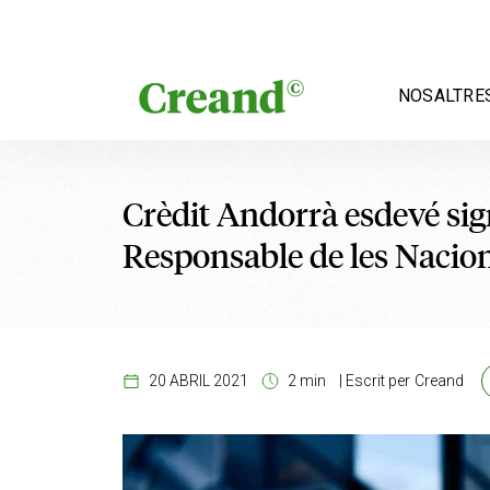
Vés al contingut
NOSALTRE
Crèdit Andorrà esdevé sig
Responsable de les Nacio
20 ABRIL 2021
2 min
|
Escrit per
Creand