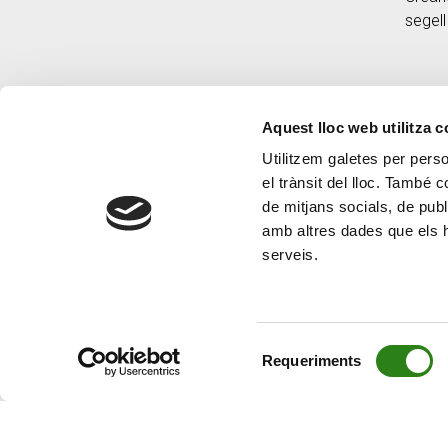
fronterera de Sant Joan Fumat
segell
Aquest lloc web utilitza 
Utilitzem galetes per person
el trànsit del lloc. També 
de mitjans socials, de publ
amb altres dades que els hà
serveis.
Selecció
Requeriments
de
consentiment
© Creand