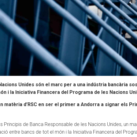
 Nacions Unides són el marc per a una indústria bancària so
ón i la Iniciativa Financera del Programa de les Nacions Un
n matèria d’RSC en ser el primer a Andorra a signar els Princ
els Principis de Banca Responsable de les Nacions Unides, un mar
ió entre bancs de tot el món i la Iniciativa Financera del Prog