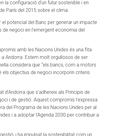
n la configuració d’un futur sostenible i en
de París del 2015 sobre el clima.
ar el potencial del Banc per generar un impacte
ats de negoci en l’emergent economia del
compromís amb les Nacions Unides és una fita
tat a Andorra. Estem molt orgullosos de ser
ornella considera que “els bancs, com a motors
 els objectius de negoci incorporin criteris
t d’Andorra que s’adhereix als Principis de
goci i de gestió. Aquest compromís l’expressa
ra del Programa de les Nacions Unides per al
ides i a adoptar l’Agenda 2030 per contribuir a
estió, i ha impulsat la sostenibilitat com un