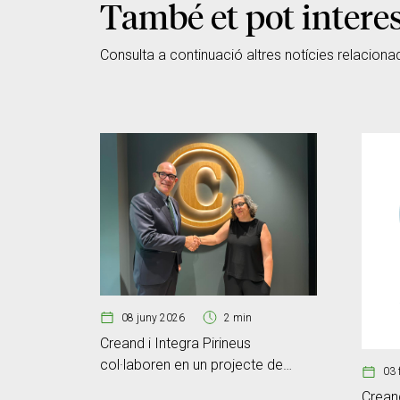
També et pot intere
Consulta a continuació altres notícies relaciona
08 juny 2026
2 min
Creand i Integra Pirineus
col·laboren en un projecte de
03 
gestió forestal a la zona
Creand