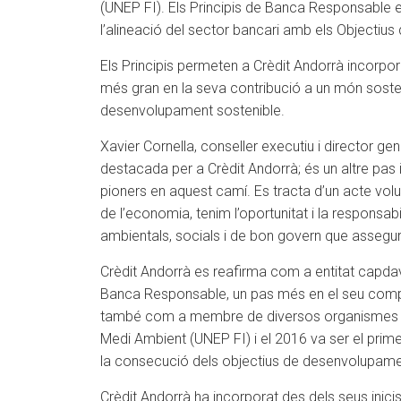
(UNEP FI). Els Principis de Banca Responsable est
l’alineació del sector bancari amb els Objectiu
Els Principis permeten a Crèdit Andorrà incorpora
més gran en la seva contribució a un món sosten
desenvolupament sostenible.
Xavier Cornella, conseller executiu i director g
destacada per a Crèdit Andorrà; és un altre pas i
pioners en aquest camí. Es tracta d’un acte volu
de l’economia, tenim l’oportunitat i la responsa
ambientals, socials i de bon govern que assegurin 
Crèdit Andorrà es reafirma com a entitat capdava
Banca Responsable, un pas més en el seu compro
també com a membre de diversos organismes inte
Medi Ambient (UNEP FI) i el 2016 va ser el prime
la consecució dels objectius de desenvolupame
Crèdit Andorrà ha incorporat des dels seus inicis