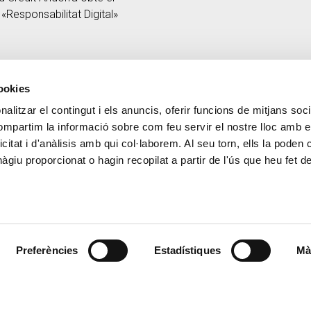
 «Responsabilitat Digital»
cookies
alitzar el contingut i els anuncis, oferir funcions de mitjans socia
CONTACTE
MÉS CREAND
compartim la informació sobre com feu servir el nostre lloc amb e
+376 88 88 88
Govern Corpora
icitat i d'anàlisis amb qui col·laborem. Al seu torn, ells la poden
Actualitat
giu proporcionat o hagin recopilat a partir de l'ús que heu fet d
Espai premsa
Preferències
Estadístiques
Mà