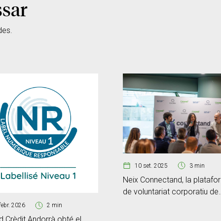
ssar
des.
10 set. 2025
3 min
Neix Connectand, la platafo
de voluntariat corporatiu de
Caldea, Creand i SETAP365
febr. 2026
2 min
 Crèdit Andorrà obté el