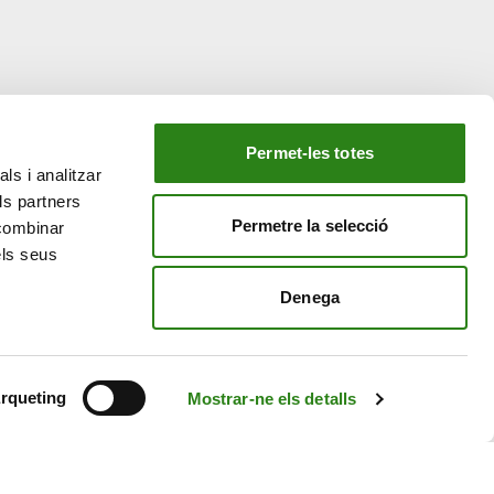
Permet-les totes
ls i analitzar
EL NOSTRE GRUP
ls partners
tiu
Creand Crèdit Andorrà
Permetre la selecció
 combinar
Creand Wealth Management Espanya
els seus
Creand Wealth & Securities Luxemburg
Denega
Creand Wealth Management EE. UU.
rqueting
Mostrar-ne els detalls
Avís Legal
Política de cookies
Política de privacitat