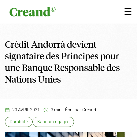
Aller au contenu
×
☰
Crèdit Andorrà devient
signataire des Principes pour
une Banque Responsable des
Nations Unies
20 AVRIL 2021
3 min
Écrit par
Creand
Durabilité
Banque engagée