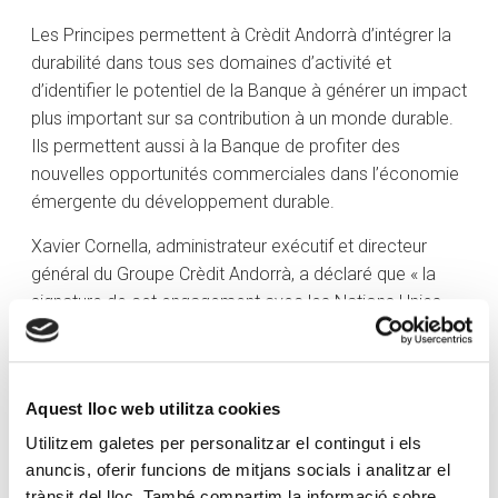
Les Principes permettent à Crèdit Andorrà d’intégrer la
durabilité dans tous ses domaines d’activité et
d’identifier le potentiel de la Banque à générer un impact
plus important sur sa contribution à un monde durable.
Ils permettent aussi à la Banque de profiter des
nouvelles opportunités commerciales dans l’économie
émergente du développement durable.
Xavier Cornella, administrateur exécutif et directeur
général du Groupe Crèdit Andorrà, a déclaré que « la
signature de cet engagement avec les Nations Unies
est une étape considérable pour Crèdit Andorrà ; c’est
un autre pas important de notre long parcours dans la
promotion du développement durable en Andorre. Nous
Aquest lloc web utilitza cookies
sommes très fiers d’être des pionniers dans cette voie.
C’est un acte volontaire mais nécessaire pour le
Utilitzem galetes per personalitzar el contingut i els
secteur bancaire ». En ce sens, Cornella considère que
anuncis, oferir funcions de mitjans socials i analitzar el
« les banques, en tant que moteurs de l’économie, ont
trànsit del lloc. També compartim la informació sobre