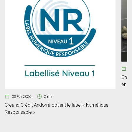
0
Crea
en R
Bank
03 Fév 2026
2 min
Creand Crèdit Andorrà obtient le label « Numérique
Responsable »