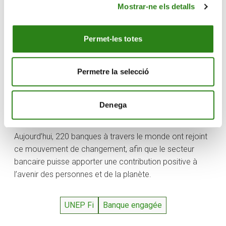
Mostrar-ne els detalls
Nations Unies et à adopter l’Agenda 2030 afin de contribuer à
atteindre les objectifs de développement durable (ODD).
Permet-les totes
Depuis sa création, Crèdit Andorrà a intégré la
responsabilité sociétale des entreprises comme un
élément clé de la gestion et a promu la durabilité en tant
Permetre la selecció
qu’élément transversal de l’organisation. Avec la
signature des Principes pour une banque responsable,
l’entité renforce son engagement à intégrer la durabilité
Denega
dans tous les domaines de l’entreprise.
Aujourd’hui, 220 banques à travers le monde ont rejoint
ce mouvement de changement, afin que le secteur
bancaire puisse apporter une contribution positive à
l’avenir des personnes et de la planète.
UNEP Fi
Banque engagée