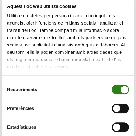
Aquest lloc web utilitza cookies
despeses de funcionament i a un tipus fix del 0,10% per
als crèdits per pagar les obligacions financeres.
Utilitzem galetes per personalitzar el contingut i els
anuncis, oferir funcions de mitjans socials i analitzar el
El Govern d’Andorra ha aprovat ja el segon paquet, amb
trànsit del lloc. També compartim la informació sobre
una dotació pressupostària de 100 milions d’euros que,
com feu servir el nostre lloc amb els partners de mitjans
en aquest cas, servirà per formalitzar tres línies de
socials, de publicitat i d'anàlisis amb qui col·laborem. Al
finançament. Es manté la destinada a pagar les
seu torn, ells la poden combinar amb altres dades que
obligacions financeres, i se n’afegeixen dues: una per
els hàgiu proporcionat o hagin recopilat a partir de l'ús
dotar de liquiditat les empreses i negocis per fer front al
que heu fet dels seus serveis.
pagament de la part patronal corresponent a l’aplicació
de les suspensions temporals de contractes de treball i
Selecció
reduccions de jornada laboral, i l’altra per finançar
Requeriments
de
treballs d’adequació d’establiments per a l’atenció al
consentiment
públic, per adaptar-se als requisits derivats de la
Preferències
situació d’emergència sanitària. En aquest cas, el
Govern també es farà càrrec dels tipus d’interès
aplicats per les entitats financeres.
Estadístiques