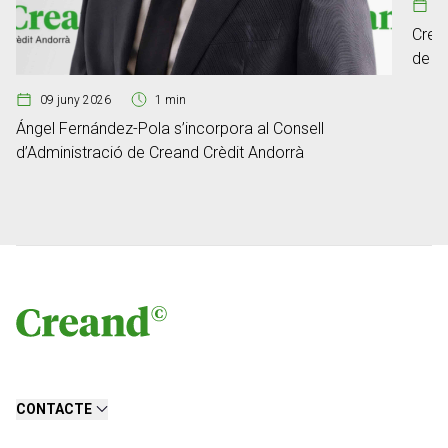
0
Crean
de ge
Fum
09 juny 2026
1 min
Ángel Fernández-Pola s’incorpora al Consell
d’Administració de Creand Crèdit Andorrà
CONTACTE