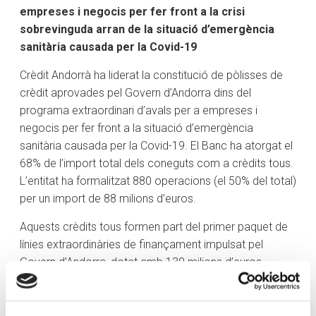
empreses i negocis per fer front a la crisi
sobrevinguda arran de la situació d’emergència
sanitària causada per la Covid-19
Crèdit Andorrà ha liderat la constitució de pòlisses de
crèdit aprovades pel Govern d’Andorra dins del
programa extraordinari d’avals per a empreses i
negocis per fer front a la situació d’emergència
sanitària causada per la Covid-19. El Banc ha atorgat el
68% de l’import total dels coneguts com a crèdits tous.
L’entitat ha formalitzat 880 operacions (el 50% del total)
per un import de 88 milions d’euros.
Aquests crèdits tous formen part del primer paquet de
línies extraordinàries de finançament impulsat pel
Govern d’Andorra, dotat amb 130 milions d’euros.
L’Executiu s’ha fet càrrec dels interessos meritats per
les facilitats creditícies aprovades, a un tipus fix del
0,25% anual per als préstecs per fer front a les