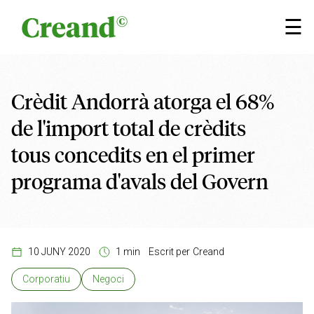
Vés al contingut
×
☰
Crèdit Andorrà atorga el 68%
de l'import total de crèdits
tous concedits en el primer
programa d'avals del Govern
10 JUNY 2020
1 min
Escrit per
Creand
Corporatiu
Negoci