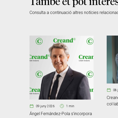
També et pot intere
Consulta a continuació altres notícies relaciona
08 
Creand
col·la
09 juny 2026
1 min
gestió
Ángel Fernández-Pola s’incorpora
front