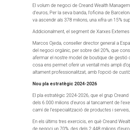
El volum de negoci de Creand Wealth Management
d’euros, Per la seva banda, l’oficina de Barcelon
va ascendir als 378 milions, una xifra un 15% sup
Addicionalment, el segment de Xarxes Externes v
Marcos Ojeda, conseller director general a Esp
del negoci orgànic, per sobre del 20%, que cons
afermar el nostre model de boutique de gestió de
cosa ens permet oferir un ventall més ampli d’op
altament professionalitzat, amb l’opció de custòd
Nou pla estratègic 2024-2026
El pla estratègic 2024-2026, que el grup Creand
dels 6.000 milions d’euros al tancament de l’ex
camí de l’especialització de productes i serveis, 
En els últims tres exercicis, en què Creand Weal
de negoci un 70%, des dels 2.448 milions d’euros