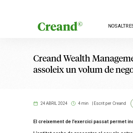
Vés al contingut
NOSALTRE
Creand Wealth Management
assoleix un volum de negoc
24 ABRIL 2024
4 min
|
Escrit per
Creand
El creixement de l’exercici passat permet in