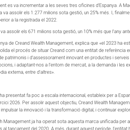
 es va incrementar a les seves tres oficines d’Espanya. A Madri
a va assolir els 1.277 milions sota gestió, un 25% més. I, finalme
erior a la registrada el 2022.
a assolir els 671 milions sota gestió, un 10% més que l’any ante
anya de Creand Wealth Management, explica que «el 2023 ha est
olida el procés de situar Creand com una entitat de referència 
 patrimonis i d’assessorament innovant en productes i serveis pe
cions, i adaptant-nos a l’entorn de mercat, a la demanda i les e
ia externa, entre d’altres».
 ha presentat fa poc a escala internacional, estableix per a Esp
ercici 2026. Per assolir aquest objectiu, Creand Wealth Manageme
impulsar la innovació i la transformació digital, i continuar explo
th Management ja ha operat sota aquesta marca unificada per a to
 al tancament del 2020. A més, durant aquest període, l’entitat 