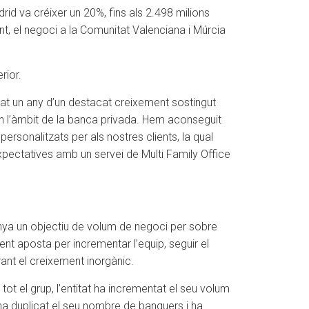
d va créixer un 20%, fins als 2.498 milions
nt, el negoci a la Comunitat Valenciana i Múrcia
rior.
at un any d’un destacat creixement sostingut
en l’àmbit de la banca privada. Hem aconseguit
rsonalitzats per als nostres clients, la qual
xpectatives amb un servei de Multi Family Office
anya un objectiu de volum de negoci per sobre
nt aposta per incrementar l’equip, seguir el
rant el creixement inorgànic.
t el grup, l’entitat ha incrementat el seu volum
ha duplicat el seu nombre de banquers i ha