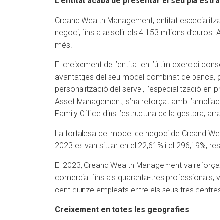
L’entitat acaba de presentar el seu pla estr
Creand Wealth Management, entitat especialitza
negoci, fins a assolir els 4.153 milions d’euros. 
més.
El creixement de l’entitat en l’últim exercici c
avantatges del seu model combinat de banca, gest
personalització del servei, l’especialització en 
Asset Management, s’ha reforçat amb l’ampliació d
Family Office dins l’estructura de la gestora, ar
La fortalesa del model de negoci de Creand Weal
2023 es van situar en el 22,61% i el 296,19%, re
El 2023, Creand Wealth Management va reforçar 
comercial fins als quaranta-tres professionals, vin
cent quinze empleats entre els seus tres centres 
Creixement en totes les geografies