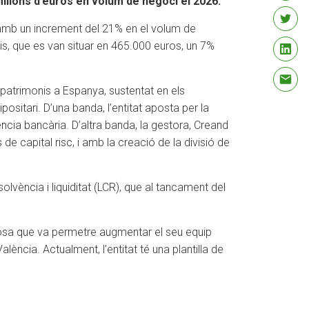
milions d’euros en volum de negoci el 2026.
 amb un increment del 21% en el volum de
icis, que es van situar en 465.000 euros, un 7%
 patrimonis a Espanya, sustentat en els
sitari. D’una banda, l’entitat aposta per la
ència bancària. D’altra banda, la gestora, Creand
de capital risc, i amb la creació de la divisió de
vència i liquiditat (LCR), que al tancament del
cosa que va permetre augmentar el seu equip
alència. Actualment, l’entitat té una plantilla de