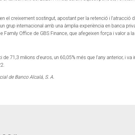
 el creixement sostingut, apostant per la retenció i l’atracció del
a un grup internacional amb una àmplia experiència en banca privad
de Family Office de GBS Finance, que afegeixen força i valor a 
 de 71,3 milions d’euros, un 60,05% més que l’any anterior, i va 
22.
al de Banco Alcalá, S. A.