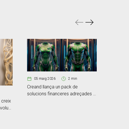
05 maig 2026
2 min
Creand llança un pack de
solucions financeres adreçades al
15 abr
segment d’autònoms
creix
Creand i
n volum
d’oficin