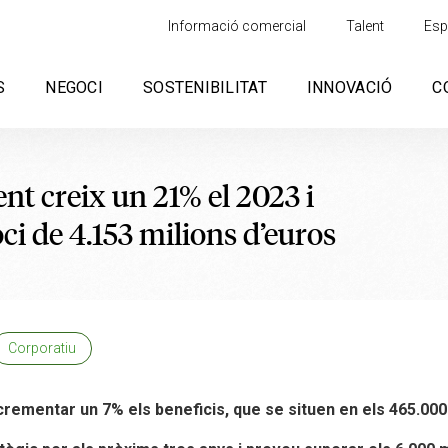
Informació comercial
Talent
Esp
S
NEGOCI
SOSTENIBILITAT
INNOVACIÓ
C
 creix un 21% el 2023 i
i de 4.153 milions d’euros
Corporatiu
crementar un 7% els beneficis, que se situen en els 465.000