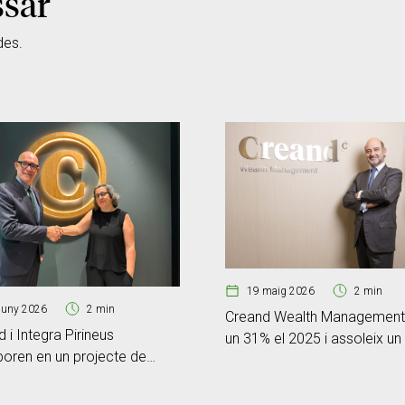
ssar
des.
19 maig 2026
2 min
juny 2026
2 min
Creand Wealth Management 
 i Integra Pirineus
un 31% el 2025 i assoleix u
boren en un projecte de
de negoci de 6.801 milions
 forestal a la zona
d’euros
erera de Sant Joan Fumat