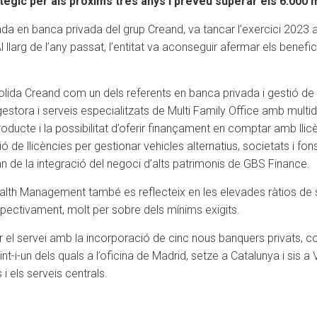
atègic per als pròxims tres anys i preveu superar els 6.000 
da en banca privada del grup Creand, va tancar l’exercici 2023
Al llarg de l’any passat, l’entitat va aconseguir afermar els benef
onsolida Creand com un dels referents en banca privada i gestió de
ora i serveis especialitzats de Multi Family Office amb multidipo
producte i la possibilitat d’oferir finançament en comptar amb llic
e llicències per gestionar vehicles alternatius, societats i fons 
ran de la integració del negoci d’alts patrimonis de GBS Finance.
th Management també es reflecteix en les elevades ràtios de sol
spectivament, molt per sobre dels mínims exigits.
el servei amb la incorporació de cinc nous banquers privats, 
t-i-un dels quals a l’oficina de Madrid, setze a Catalunya i sis a V
i els serveis centrals.