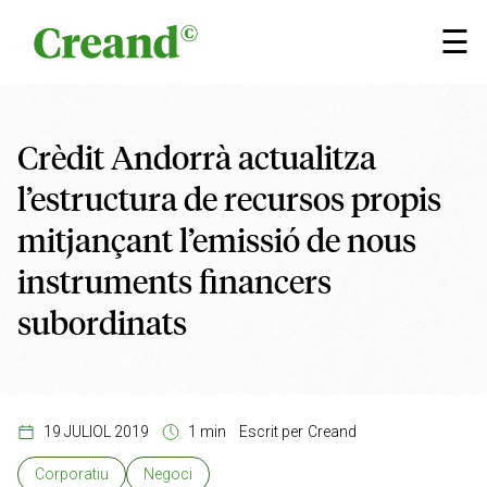
Vés al contingut
×
☰
Crèdit Andorrà actualitza
l’estructura de recursos propis
mitjançant l’emissió de nous
instruments financers
subordinats
19 JULIOL 2019
1 min
Escrit per
Creand
Corporatiu
Negoci