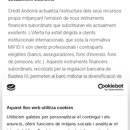
Crèdit Andorrà actualitza l’estructura dels seus recursos
propis mitjançant l’emissió de nous instruments
financers subordinats que substituiran els actualment
existents. L’oferta ha estat dirigida a clients
institucionals internacionals, que sota la normativa
MIFID II són clients professionals i contraparts
elegibles (bancs, asseguradores, fons d’inversió, fons
de pensions, etc.). Aquests instruments financers
subordinats, recolzats per la regulació bancària de
Basilea III, permeten al banc millorar la diversificació de
les fonts de finançament.
En concret es tracta d’una emissió de bons subordinats
Tier 2 per un import de 50 milions a 10 anys de
Aquest lloc web utilitza cookies
venciment, amb una clàusula d’amortització anticipada
a càrrec de l’emissor al cap de 5 anys (el que es coneix
Utilitzem galetes per personalitzar el contingut i els
anuncis, oferir funcions de mitjans socials i analitzar el
com a
call)
i després cada any.