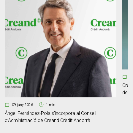
0
Crean
de ge
Fum
09 juny 2026
1 min
Ángel Fernández-Pola s’incorpora al Consell
d’Administració de Creand Crèdit Andorrà