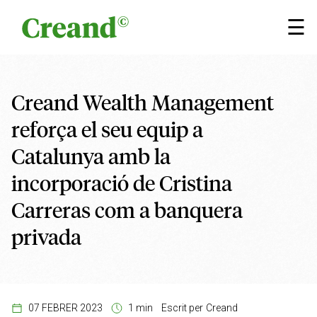
Vés al contingut
×
☰
Creand Wealth Management
reforça el seu equip a
Catalunya amb la
incorporació de Cristina
Carreras com a banquera
privada
07 FEBRER 2023
1 min
Escrit per
Creand