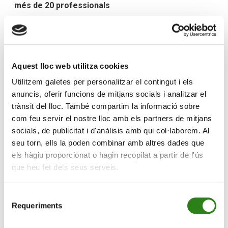
més de 20 professionals
Creand Wealth Management incorpora Cristina Carreras
com a nova banquera privada a la seva oficina de
Barcelona, un fitxatge que s’emmarca en el pla de
creixement de l’entitat a Catalunya, que aposta per un
Aquest lloc web utilitza cookies
model de negoci compromès amb la personalització i
Utilitzem galetes per personalitzar el contingut i els
la màxima qualitat en el servei al client.
anuncis, oferir funcions de mitjans socials i analitzar el
trànsit del lloc. També compartim la informació sobre
Amb aquesta incorporació, Creand Wealth
com feu servir el nostre lloc amb els partners de mitjans
Management ja compta amb un equip de més de 20
socials, de publicitat i d'anàlisis amb qui col·laborem. Al
persones a l’oficina de Barcelona, on l’entitat s’ha
seu torn, ells la poden combinar amb altres dades que
consolidat els darrers anys com una de les referències
els hàgiu proporcionat o hagin recopilat a partir de l'ús
al sector de la banca privada i la gestió de grans
que heu fet dels seus serveis.
patrimonis.
Cristina Carreras s’encarregarà de potenciar l’arribada
Selecció
Requeriments
de clients nous, la gestió activa de carteres i l’oferta de
de
serveis financers amb el suport dels equips
consentiment