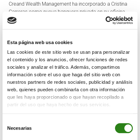
Creand Wealth Management ha incorporado a Cristina
Carreras como nueva banquera privada en su oficina
de Barcelona, un fichaje que se enmarca en el plan de
crecimiento de la entidad en Cataluña, que apuesta por
un modelo de negocio comprometido con la
Esta página web usa cookies
personalización y la máxima calidad en el servicio al
cliente.
Las cookies de este sitio web se usan para personalizar
el contenido y los anuncios, ofrecer funciones de redes
Con esta incorporación, Creand Wealth Management ya
sociales y analizar el tráfico. Además, compartimos
cuenta con un equipo de más de 20 personas en su
información sobre el uso que haga del sitio web con
oficina de Barcelona, donde la entidad se ha
nuestros partners de redes sociales, publicidad y análisis
consolidado en los últimos años como una de las
web, quienes pueden combinarla con otra información
referencias en el sector de la banca privada y la gestión
que les haya proporcionado o que hayan recopilado a
de grandes patrimonios.
partir del uso que haya hecho de sus servicios.
Cristina Carreras se encargará de potenciar la llegada
Selección
de nuevos clientes, la gestión activa de carteras y la
Necesarias
de
oferta de servicios financieros con el apoyo de los
consentimiento
equipos de asesoramiento, gestión y fiscal.