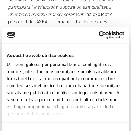
particulars i institucions, suposa un salt qualitatiu
enorme en matèria d’assessorament
”, ha explicat el
president de l’ASEAFI, Fernando Ibáñez, després
d’anunciar l’acord. L’entitat ha ressaltat l’amplitud de
serveis, ja que Creand Wealth Management aposta per
l’arquitectura oberta a l’hora d’oferir solucions d’inversió
especialitzades, assessorament patrimonial global i
Aquest lloc web utilitza cookies
gestió de carteres.
Utilitzem galetes per personalitzar el contingut i els
Un acord que arriba en ple creixement de la firma
anuncis, oferir funcions de mitjans socials i analitzar el
trànsit del lloc. També compartim la informació sobre
Més enllà d’aquestes xifres de volum de negoci, l’acord
com feu servir el nostre lloc amb els partners de mitjans
arriba en un pic de creixement de Creand Wealth
socials, de publicitat i d'anàlisis amb qui col·laborem. Al
Management a Espanya, i és que la firma ja disposa
seu torn, ells la poden combinar amb altres dades que
d’una plantilla de més de 100 empleats. A l’equip, s’hi ha
els hàgiu proporcionat o hagin recopilat a partir de l'ús
unit Esther del Rincón a principis d’aquest any com a
que heu fet dels seus serveis.
responsable de desenvolupament de negoci dins de la
Unitat de Xarxes Externes que dirigeix Álvaro Ximénez
Selecció