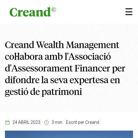
Vés al contingut
×
☰
Creand Wealth Management
col·labora amb l'Associació
d'Assessorament Financer per
difondre la seva expertesa en
gestió de patrimoni
24 ABRIL 2023
3 min
Escrit per
Creand