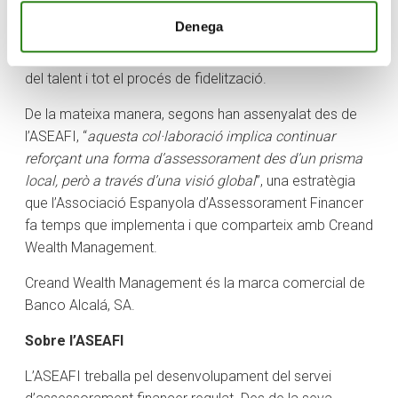
nova marca Creand Wealth Management en tan sols
Denega
dos anys de vida, especialment pel que fa a la
consolidació en el sector de la banca privada, l’atracció
del talent i tot el procés de fidelització.
De la mateixa manera, segons han assenyalat des de
l’ASEAFI, “
aquesta col·laboració implica continuar
reforçant una forma d’assessorament des d’un prisma
local, però a través d’una visió global
”, una estratègia
que l’Associació Espanyola d’Assessorament Financer
fa temps que implementa i que comparteix amb Creand
Wealth Management.
Creand Wealth Management és la marca comercial de
Banco Alcalá, SA.
Sobre l’ASEAFI
L’ASEAFI treballa pel desenvolupament del servei