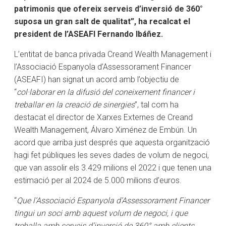
patrimonis que ofereix serveis d’inversió de 360°
suposa un gran salt de qualitat”, ha recalcat el
president de l’ASEAFI Fernando Ibáñez.
L’entitat de banca privada Creand Wealth Management i
l’Associació Espanyola d’Assessorament Financer
(ASEAFI) han signat un acord amb l’objectiu de
“
col·laborar en la difusió del coneixement financer i
treballar en la creació de sinergies
”, tal com ha
destacat el director de Xarxes Externes de Creand
Wealth Management, Álvaro Ximénez de Embún. Un
acord que arriba just després que aquesta organització
hagi fet públiques les seves dades de volum de negoci,
que van assolir els 3.429 milions el 2022 i que tenen una
estimació per al 2024 de 5.000 milions d’euros.
“
Que l’Associació Espanyola d’Assessorament Financer
tingui un soci amb aquest volum de negoci, i que
treballa amb serveis d’inversió de 360° amb clients