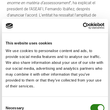
enorme en matèria d’assessorament
”, ha explicat el
president de l’ASEAFI, Fernando Ibáñez, després
d’anunciar l’acord. L’entitat ha ressaltat l’amplitud de
serveis, ja que Creand Wealth Management aposta per
l’arquitectura oberta a l’hora d’oferir solucions d’inversió
especialitzades, assessorament patrimonial global i
gestió de carteres.
This website uses cookies
Un acord que arriba en ple creixement de la firma
We use cookies to personalise content and ads, to
provide social media features and to analyse our traffic.
Més enllà d’aquestes xifres de volum de negoci, l’acord
We also share information about your use of our site with
arriba en un pic de creixement de Creand Wealth
our social media, advertising and analytics partners who
Management a Espanya, i és que la firma ja disposa
may combine it with other information that you’ve
d’una plantilla de més de 100 empleats. A l’equip, s’hi ha
provided to them or that they’ve collected from your use
unit Esther del Rincón a principis d’aquest any com a
of their services.
responsable de desenvolupament de negoci dins de la
Unitat de Xarxes Externes que dirigeix Álvaro Ximénez
de Embún, una incorporació que té com a objectiu
Consent
Necessary
potenciar aquest segment de negoci.
Selection