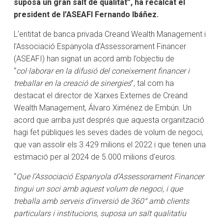
suposa un gran salt de qualitat”, ha recalcat el
president de l’ASEAFI Fernando Ibáñez.
L’entitat de banca privada Creand Wealth Management i
l’Associació Espanyola d’Assessorament Financer
(ASEAFI) han signat un acord amb l’objectiu de
“
col·laborar en la difusió del coneixement financer i
treballar en la creació de sinergies
”, tal com ha
destacat el director de Xarxes Externes de Creand
Wealth Management, Álvaro Ximénez de Embún. Un
acord que arriba just després que aquesta organització
hagi fet públiques les seves dades de volum de negoci,
que van assolir els 3.429 milions el 2022 i que tenen una
estimació per al 2024 de 5.000 milions d’euros.
“
Que l’Associació Espanyola d’Assessorament Financer
tingui un soci amb aquest volum de negoci, i que
treballa amb serveis d’inversió de 360° amb clients
particulars i institucions, suposa un salt qualitatiu