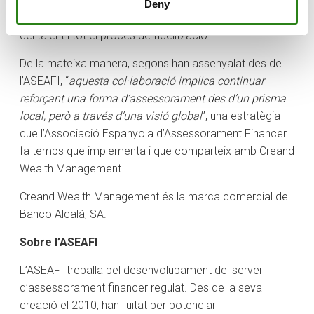
dos anys de vida, especialment pel que fa a la
Deny
consolidació en el sector de la banca privada, l’atracció
del talent i tot el procés de fidelització.
De la mateixa manera, segons han assenyalat des de
l’ASEAFI, “
aquesta col·laboració implica continuar
reforçant una forma d’assessorament des d’un prisma
local, però a través d’una visió global
”, una estratègia
que l’Associació Espanyola d’Assessorament Financer
fa temps que implementa i que comparteix amb Creand
Wealth Management.
Creand Wealth Management és la marca comercial de
Banco Alcalá, SA.
Sobre l’ASEAFI
L’ASEAFI treballa pel desenvolupament del servei
d’assessorament financer regulat. Des de la seva
creació el 2010, han lluitat per potenciar