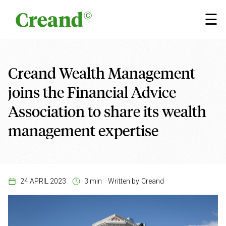
Skip to content
×
☰
Creand Wealth Management
joins the Financial Advice
Association to share its wealth
management expertise
24 APRIL 2023
3 min
Written by
Creand