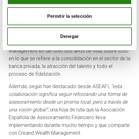
de la entidad como referente en gestión patrimonial y
asesoramiento. En todo este proceso, tal y como han
Permitir la selección
explicado desde la organización, ha sido clave el hecho
de pertenecer a un grupo internacional como es el
Grupo Crèdit Andorrà, así como el impacto que ha
Denegar
conseguido la nueva marca Creand Wealth
Management en tan solo dos años de vida, sobre todo
en lo que se refiere a la consolidación en el sector de la
banca privada, la atracción del talento y todo el
proceso de fidelización.
Además, según han destacado desde ASEAFI,
“esta
colaboración significa seguir reforzando una forma de
asesoramiento desde un prisma local, pero a través de
una visión global”
, una hoja de ruta que la Asociación
Española de Asesoramiento Financiero lleva
implementando durante mucho tiempo y que comparte
con Creand Wealth Management.