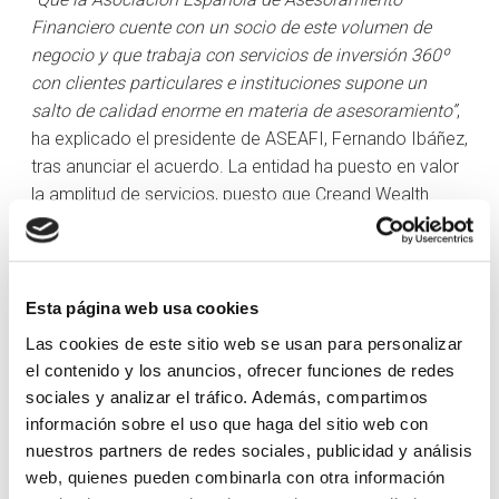
Financiero cuente con un socio de este volumen de
negocio y que trabaja con servicios de inversión 360º
con clientes particulares e instituciones supone un
salto de calidad enorme en materia de asesoramiento”
,
ha explicado el presidente de ASEAFI, Fernando Ibáñez,
tras anunciar el acuerdo. La entidad ha puesto en valor
la amplitud de servicios, puesto que Creand Wealth
Management apuesta por la arquitectura abierta a la
hora de ofrecer soluciones de inversión especializadas,
asesoramiento patrimonial global y gestión de
carteras.
Esta página web usa cookies
Las cookies de este sitio web se usan para personalizar
Un acuerdo que llega en pleno crecimiento de la
el contenido y los anuncios, ofrecer funciones de redes
firma
sociales y analizar el tráfico. Además, compartimos
Más allá de esas cifras de volumen de negocio, el
información sobre el uso que haga del sitio web con
acuerdo llega en un pico de crecimiento de Creand
nuestros partners de redes sociales, publicidad y análisis
web, quienes pueden combinarla con otra información
Wealth Management en España, y es que la firma ya