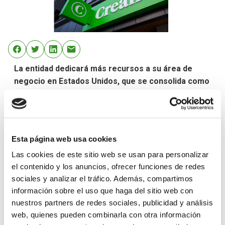
La entidad dedicará más recursos a su área de
negocio en Estados Unidos, que se consolida como
hub estratégico
Creand refuerza su filial de Miami (EE. UU.), Creand
Wealth Management, que se consolida como una plaza
estratégica desde donde el grupo financiero
Esta página web usa cookies
desarrollará la actividad en el mercado americano, tras
Las cookies de este sitio web se usan para personalizar
vender las acciones del asesor de inversiones
el contenido y los anuncios, ofrecer funciones de redes
doméstico que tenía en México.
sociales y analizar el tráfico. Además, compartimos
información sobre el uso que haga del sitio web con
Creand seguirá dedicando más recursos a su filial de
nuestros partners de redes sociales, publicidad y análisis
Miami, incorporando nuevos asesores financieros y
web, quienes pueden combinarla con otra información
analistas para su área de inversiones, tras la obtención