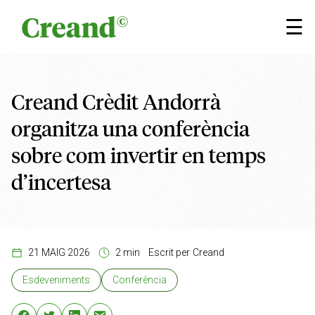
Vés al contingut
×
☰
Creand Crèdit Andorrà
organitza una conferència
sobre com invertir en temps
d’incertesa
21 MAIG 2026
2 min
Escrit per
Creand
Esdeveniments
Conferència