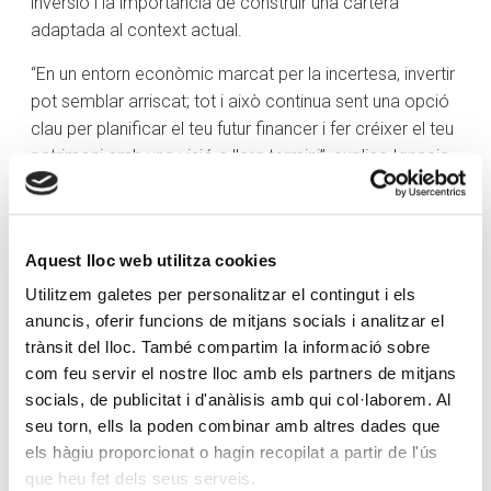
inversió i la importància de construir una cartera
adaptada al context actual.
“En un entorn econòmic marcat per la incertesa, invertir
pot semblar arriscat; tot i això continua sent una opció
clau per planificar el teu futur financer i fer créixer el teu
patrimoni amb una visió a llarg termini”, explica Ignacio
Fonseca. Durant la sessió, els ponents explicaran la
importància de començar a invertir aviat, amb criteri i
amb una estratègia adequada.
Aquest lloc web utilitza cookies
Amb aquest acte, Creand dona continuïtat al cicle de
Utilitzem galetes per personalitzar el contingut i els
conferències d’Educació Financera, que arriba a la
anuncis, oferir funcions de mitjans socials i analitzar el
quarta edició amb la voluntat d’apropar conceptes
trànsit del lloc. També compartim la informació sobre
financers a la ciutadania de manera entenedora i
com feu servir el nostre lloc amb els partners de mitjans
accessible, i d’acompanyar a clients i usuaris en la
socials, de publicitat i d'anàlisis amb qui col·laborem. Al
presa de decisions de productes i serveis bancaris i
seu torn, ells la poden combinar amb altres dades que
d’inversió.
els hàgiu proporcionat o hagin recopilat a partir de l'ús
que heu fet dels seus serveis.
En la primera edició del cicle es va parlar sobre els