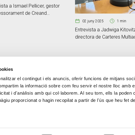
ista a Ismael Pellicer, gestor
essorament de Creand
 Andorrà, a la Cadena SER
02 juny 2025
1 min
ra
Entrevista a Jadwiga Kitovitz
directora de Carteres Multiac
Clients Institucionals
cookies
alitzar el contingut i els anuncis, oferir funcions de mitjans socia
CONTACTE
MÉS CREAND
compartim la informació sobre com feu servir el nostre lloc amb e
+376 88 88 88
Govern Corpora
icitat i d'anàlisis amb qui col·laborem. Al seu torn, ells la poden
Actualitat
giu proporcionat o hagin recopilat a partir de l'ús que heu fet d
Espai premsa