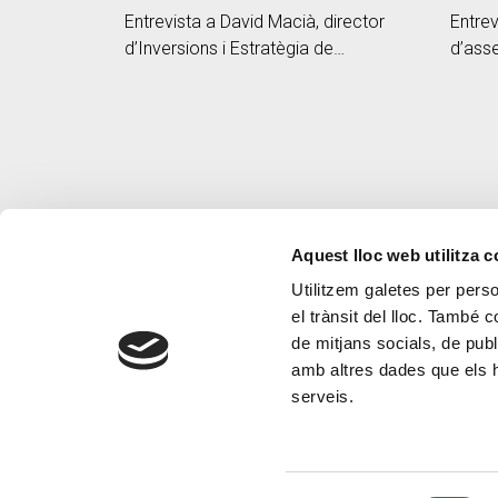
Entrevista a David Macià, director
Entrev
d’Inversions i Estratègia de
d’ass
Mercats de Creand Asset
Crèdit
Management a Andorra, a la
Andor
Cadena Ser
Aquest lloc web utilitza 
Utilitzem galetes per person
el trànsit del lloc. També 
de mitjans socials, de publ
amb altres dades que els hà
serveis.