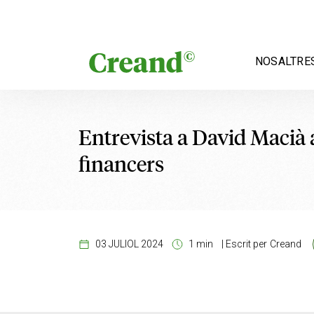
Vés al contingut
NOSALTRE
Entrevista a David Macià 
financers
03 JULIOL 2024
1 min
|
Escrit per
Creand