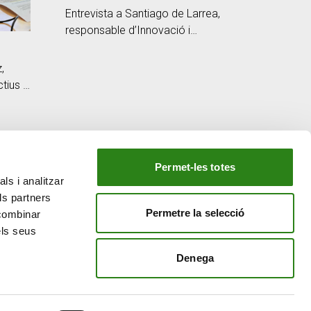
Entrevista a Santiago de Larrea,
responsable d’Innovació i
Transformació Digital
,
tius i
Permet-les totes
ls i analitzar
EL NOSTRE GRUP
ls partners
tiu
Creand Crèdit Andorrà
Permetre la selecció
 combinar
Creand Wealth Management Espanya
els seus
Creand Wealth & Securities Luxemburg
Denega
Creand Wealth Management EE. UU.