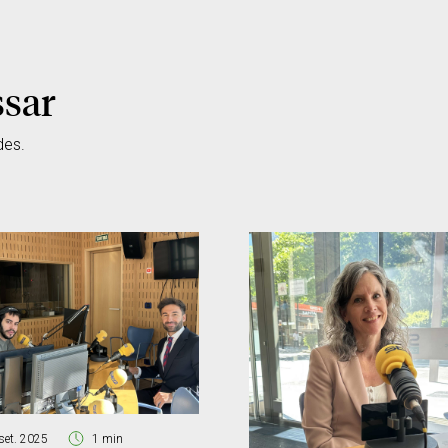
ssar
des.
set. 2025
1 min