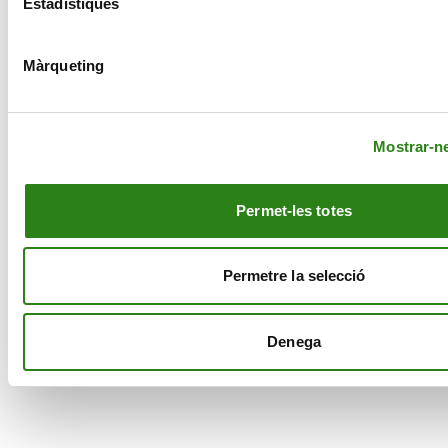
Estadístiques
Màrqueting
CONTACTE
Mostrar-ne
MÉS CREAND
Permet-les totes
EL NOSTRE GRUP
Permetre la selecció
© Creand
Denega
Avís Legal
Política de cookies
Política de privacitat