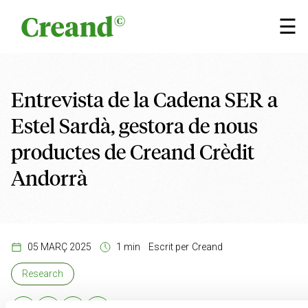
Vés al contingut
☰
Entrevista de la Cadena SER a
Estel Sardà, gestora de nous
productes de Creand Crèdit
Andorrà
05 MARÇ 2025
1 min
Escrit per
Creand
Research