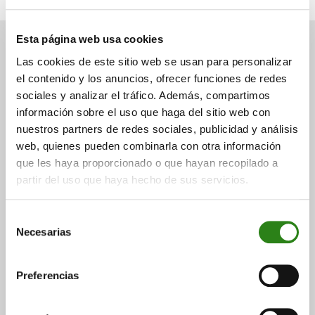
Esta página web usa cookies
Las cookies de este sitio web se usan para personalizar
el contenido y los anuncios, ofrecer funciones de redes
También puede
sociales y analizar el tráfico. Además, compartimos
información sobre el uso que haga del sitio web con
interesarte
nuestros partners de redes sociales, publicidad y análisis
web, quienes pueden combinarla con otra información
Consulta a continuación otras noticias relacionadas.
que les haya proporcionado o que hayan recopilado a
partir del uso que haya hecho de sus servicios.
Selección
Necesarias
de
consentimiento
Preferencias