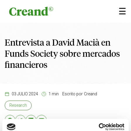
Saltar al contenido
×
☰
Entrevista a David Macià en
Funds Society sobre mercados
financieros
03 JULIO 2024
1 min
Escrito por
Creand
Research