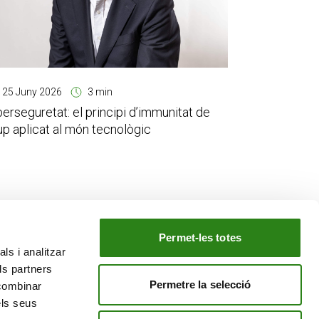
25 Juny 2026
3 min
berseguretat: el principi d’immunitat de
up aplicat al món tecnològic
Permet-les totes
ls i analitzar
EL NOSTRE GRUP
ls partners
tiu
Creand Crèdit Andorrà
Permetre la selecció
 combinar
Creand Wealth Management Espanya
els seus
Creand Wealth & Securities Luxemburg