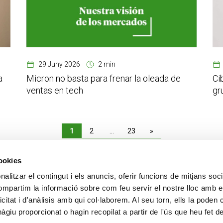
29 Juny 2026
2 min
a
Micron no basta para frenar la oleada de
Ci
ventas en tech
gr
1
2
…
23
»
cookies
alitzar el contingut i els anuncis, oferir funcions de mitjans socia
CONTACTE
MÉS CREAND
compartim la informació sobre com feu servir el nostre lloc amb e
+376 88 88 88
Govern Corpora
icitat i d'anàlisis amb qui col·laborem. Al seu torn, ells la poden
Actualitat
giu proporcionat o hagin recopilat a partir de l'ús que heu fet d
Espai premsa