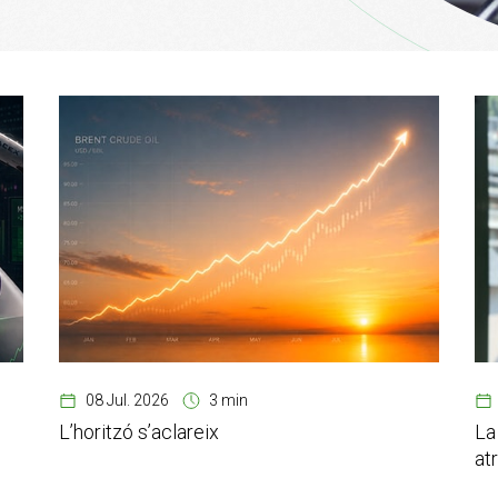
08 Jul. 2026
3 min
L’horitzó s’aclareix
La
at