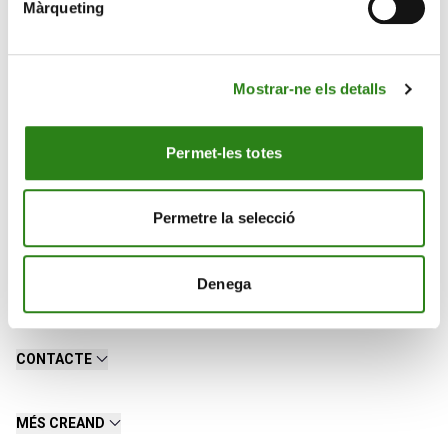
Màrqueting
t.me/creandmercats
#CreandExperts #CreandMercats
Mostrar-ne els detalls
CreandExperts
CreandValor
Permet-les totes
Permetre la selecció
Denega
CONTACTE
MÉS CREAND