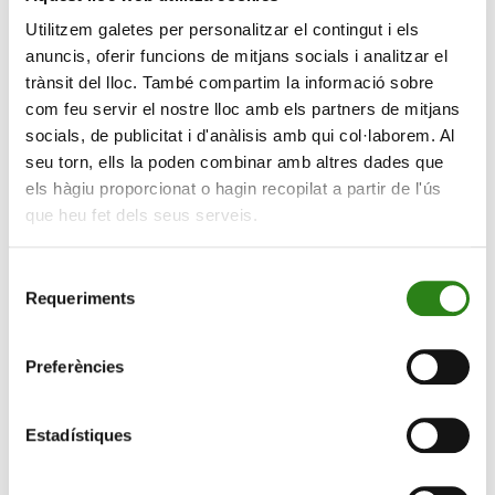
de Telegram i qui hi ha darrer dels comentaris que s’hi
Utilitzem galetes per personalitzar el contingut i els
publiquen?
anuncis, oferir funcions de mitjans socials i analitzar el
Us presentem als nostres companys, Sheila i Roberto.
trànsit del lloc. També compartim la informació sobre
Als seus comentaris diaris se sumen els d’altres
com feu servir el nostre lloc amb els partners de mitjans
col·laboradors amb peces d’anàlisi puntuals.
socials, de publicitat i d'anàlisis amb qui col·laborem. Al
seu torn, ells la poden combinar amb altres dades que
els hàgiu proporcionat o hagin recopilat a partir de l'ús
que heu fet dels seus serveis.
Selecció
Requeriments
de
consentiment
Preferències
Si encara no segueixes el canal, no et perdis tota la
Estadístiques
informació sobre mercats i actualitat econòmica
actualitzada i analitzada pels nostres experts.