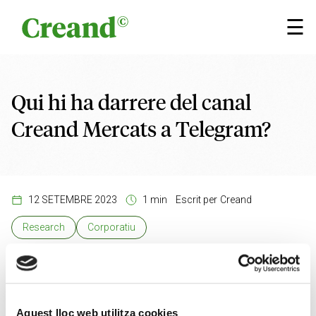
Vés al contingut
×
☰
Qui hi ha darrere del canal
Creand Mercats a Telegram?
12 SETEMBRE 2023
1 min
Escrit per
Creand
Research
Corporatiu
Voleu saber com es gestiona el canal Creand Mercats
Aquest lloc web utilitza cookies