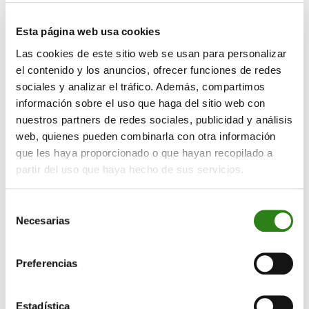
Esta página web usa cookies
Las cookies de este sitio web se usan para personalizar
el contenido y los anuncios, ofrecer funciones de redes
08 Jul 2026
1 min
sociales y analizar el tráfico. Además, compartimos
información sobre el uso que haga del sitio web con
Warsh superó la prueba
nuestros partners de redes sociales, publicidad y análisis
web, quienes pueden combinarla con otra información
que les haya proporcionado o que hayan recopilado a
partir del uso que haya hecho de sus servicios.
Selección
Necesarias
de
consentimiento
Preferencias
Estadística