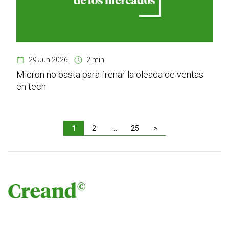
29 Jun 2026
2 min
Micron no basta para frenar la oleada de ventas
en tech
1
2
…
25
»