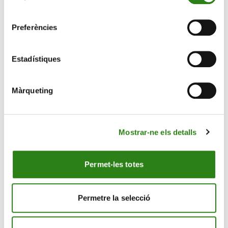
consentiment
Preferències
Estadístiques
Màrqueting
Mostrar-ne els detalls
28 Maig 2026
3 min
El camí a prendre davant el nou mapa econòmic
Permet-les totes
mundial
Permetre la selecció