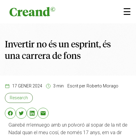
Vés al contingut
×
☰
Invertir no és un esprint, és
una carrera de fons
17 GENER 2024
3 min
Escrit per
Roberto Morago
Research
Gairebé m’ennuego amb un polvoró al sopar de la nit de
Nadal quan el meu cosí, de només 17 anys, em va dir