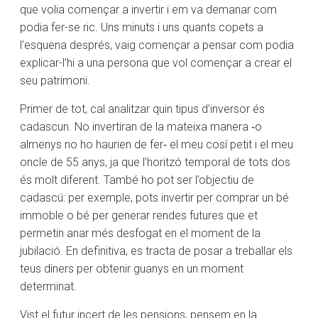
que volia començar a invertir i em va demanar com
podia fer-se ric. Uns minuts i uns quants copets a
l’esquena després, vaig començar a pensar com podia
explicar-l’hi a una persona que vol començar a crear el
seu patrimoni.
Primer de tot, cal analitzar quin tipus d’inversor és
cadascun. No invertiran de la mateixa manera ‑o
almenys no ho haurien de fer‑ el meu cosí petit i el meu
oncle de 55 anys, ja que l’horitzó temporal de tots dos
és molt diferent. També ho pot ser l’objectiu de
cadascú: per exemple, pots invertir per comprar un bé
immoble o bé per generar rendes futures que et
permetin anar més desfogat en el moment de la
jubilació. En definitiva, es tracta de posar a treballar els
teus diners per obtenir guanys en un moment
determinat.
Vist el futur incert de les pensions, pensem en la