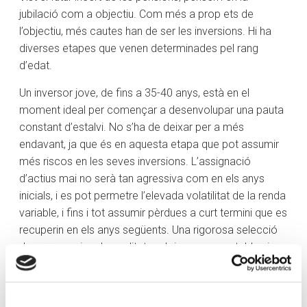
jubilació com a objectiu. Com més a prop ets de
l’objectiu, més cautes han de ser les inversions. Hi ha
diverses etapes que venen determinades pel rang
d’edat.
Un inversor jove, de fins a 35-40 anys, està en el
moment ideal per començar a desenvolupar una pauta
constant d’estalvi. No s’ha de deixar per a més
endavant, ja que és en aquesta etapa que pot assumir
més riscos en les seves inversions. L’assignació
d’actius mai no serà tan agressiva com en els anys
inicials, i es pot permetre l’elevada volatilitat de la renda
variable, i fins i tot assumir pèrdues a curt termini que es
recuperin en els anys següents. Una rigorosa selecció
de companyies de qualitat amb ingressos estables i
independents del cicle econòmic podria ajudar a evitar
o disminuir possibles caigudes a les borses.