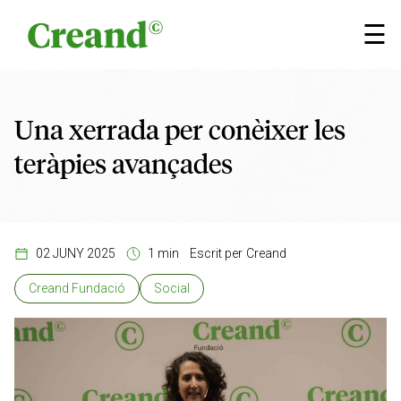
Vés al contingut
×
☰
Una xerrada per conèixer les
teràpies avançades
02 JUNY 2025
1 min
Escrit per
Creand
Creand Fundació
Social