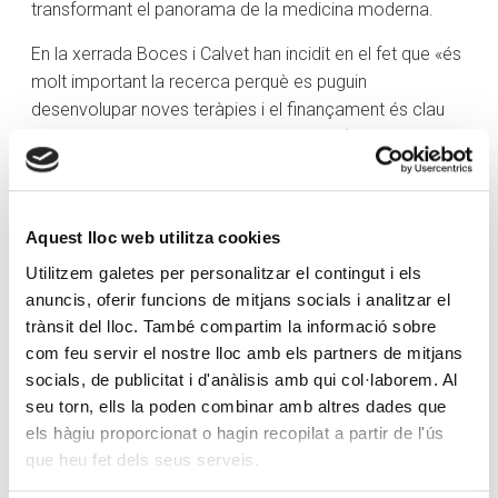
transformant el panorama de la medicina moderna.
En la xerrada Boces i Calvet han incidit en el fet que «és
molt important la recerca perquè es puguin
desenvolupar noves teràpies i el finançament és clau
per desenvolupar aquesta recerca». De fet, han incidit
en el fet que a través d’aquestes teràpies es tracten
«cada vegada més tipus de malalties, malalties
oncològiques, cardiovasculars, neurològiques…»
Aquest lloc web utilitza cookies
Utilitzem galetes per personalitzar el contingut i els
anuncis, oferir funcions de mitjans socials i analitzar el
trànsit del lloc. També compartim la informació sobre
com feu servir el nostre lloc amb els partners de mitjans
socials, de publicitat i d'anàlisis amb qui col·laborem. Al
seu torn, ells la poden combinar amb altres dades que
els hàgiu proporcionat o hagin recopilat a partir de l'ús
que heu fet dels seus serveis.