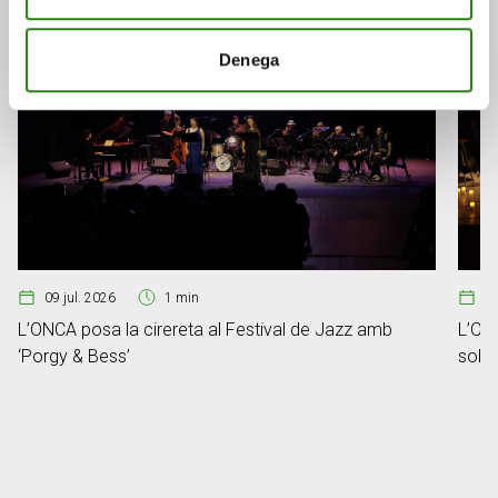
Denega
09 jul. 2026
1 min
2
L’ONCA posa la cirereta al Festival de Jazz amb
L’ONC
‘Porgy & Bess’
sobre