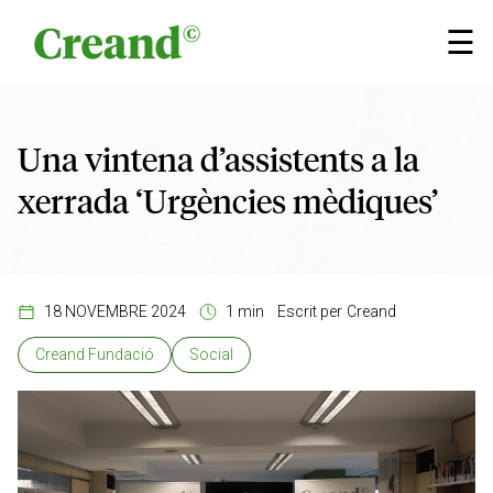
Vés al contingut
×
☰
Una vintena d’assistents a la
xerrada ‘Urgències mèdiques’
18 NOVEMBRE 2024
1 min
Escrit per
Creand
Creand Fundació
Social