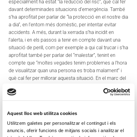
especialment ha estat “la reducció del risc”, què cal fer
davant determinades situacions d’emergència. També
s’ha aprofitat per parlar de “la protecció en el nostre dia
a dia”, en l’entorn més domèstic, per intentar evitar
accidents. A més, durant la xerrada s’ha incidit en
l’alerta, i en els passos a tenir en compte davant una
situació de perill, com per exemple a qui cal trucar i s’ha
aprofitat també per parlar del “malestar”, tenint en
compte que “moltes vegades tenim problemes a l’hora
de visualitzar quan una persona es troba malament” i
què cal fer per millorar aquesta situació. En el marc del
taller, s’ha presentat el programa de teleassistència, un
sistema que permet una persona que està sola avisar
en cas d’emergència o urgència.
Aquest lloc web utilitza cookies
Utilitzem galetes per personalitzar el contingut i els
anuncis, oferir funcions de mitjans socials i analitzar el