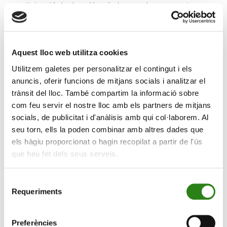
participació de Joan Hernández, que ha encarnat
Kandinsky, mentre un narrador anava entrellaçant la
biografia del mestre amb els fets històrics i l’escena
artística que van marcar la seva trajectòria.
Aquest lloc web utilitza cookies
El proper concert amb participació de músics de
Utilitzem galetes per personalitzar el contingut i els
l’ONCA serà el tradicional Concert de Santa Cecília, que
anuncis, oferir funcions de mitjans socials i analitzar el
tindrà lloc aquest diumenge 23 de novembre, a les 12 h,
trànsit del lloc. També compartim la informació sobre
al Centre de Congressos d’Andorra la Vella. En aquesta
com feu servir el nostre lloc amb els partners de mitjans
edició, i per tercer any consecutiu, es comptarà amb la
socials, de publicitat i d'anàlisis amb qui col·laborem. Al
participació de l’Orquestra del Conservatori de Música
seu torn, ells la poden combinar amb altres dades que
del comú d’Andorra la Vella, que, conjuntament amb la
els hàgiu proporcionat o hagin recopilat a partir de l'ús
Jove Orquestra Nacional de Cambra d’Andorra (Jonca)
que heu fet dels seus serveis.
i amb la col·laboració de l’Orquestra Nacional Clàssica
d’Andorra (ONCA), protagonitzaran la primera part del
Selecció
concert, sota la direcció d’Àlex Arajol. A la segona part,
Requeriments
de
dirigida per Albert Gumí, director artístic de la Fundació
consentiment
ONCA, s’hi afegiran els alumnes de les diferents escoles
Preferències