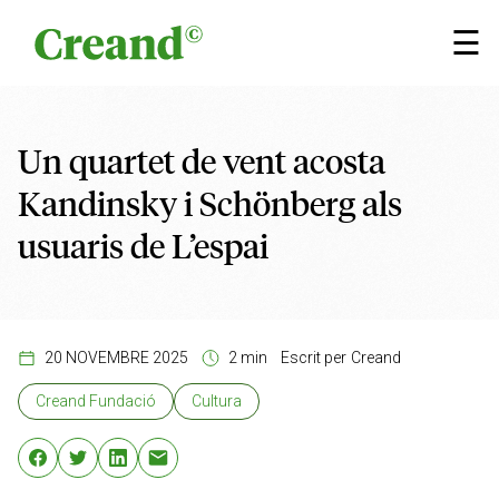
Vés al contingut
×
☰
Un quartet de vent acosta
Kandinsky i Schönberg als
usuaris de L’espai
20 NOVEMBRE 2025
2 min
Escrit per
Creand
Creand Fundació
Cultura