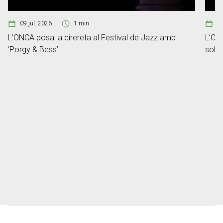
09 jul. 2026
1 min
2
L’ONCA posa la cirereta al Festival de Jazz amb
L’ONC
‘Porgy & Bess’
sobre