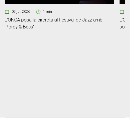
09 jul. 2026
1 min
2
L’ONCA posa la cirereta al Festival de Jazz amb
L’ONC
‘Porgy & Bess’
sobre