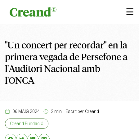
Vés al contingut
×
☰
"Un concert per recordar" en la
primera vegada de Persefone a
l'Auditori Nacional amb
l'ONCA
06 MAIG 2024
2 min
Escrit per
Creand
Creand Fundació