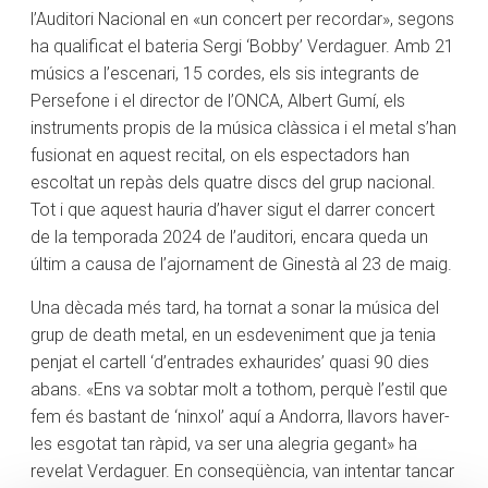
l’Auditori Nacional en «un concert per recordar», segons
ha qualificat el bateria Sergi ‘Bobby’ Verdaguer. Amb 21
músics a l’escenari, 15 cordes, els sis integrants de
Persefone i el director de l’ONCA, Albert Gumí, els
instruments propis de la música clàssica i el metal s’han
fusionat en aquest recital, on els espectadors han
escoltat un repàs dels quatre discs del grup nacional.
Tot i que aquest hauria d’haver sigut el darrer concert
de la temporada 2024 de l’auditori, encara queda un
últim a causa de l’ajornament de Ginestà al 23 de maig.
Una dècada més tard, ha tornat a sonar la música del
grup de death metal, en un esdeveniment que ja tenia
penjat el cartell ‘d’entrades exhaurides’ quasi 90 dies
abans. «Ens va sobtar molt a tothom, perquè l’estil que
fem és bastant de ‘ninxol’ aquí a Andorra, llavors haver-
les esgotat tan ràpid, va ser una alegria gegant» ha
revelat Verdaguer. En conseqüència, van intentar tancar