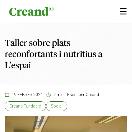
Vés al contingut
×
☰
Taller sobre plats
reconfortants i nutritius a
L'espai
19 FEBRER 2024
2 min
Escrit per
Creand
Creand Fundació
Social