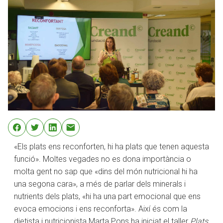
«Els plats ens reconforten, hi ha plats que tenen aquesta
funció». Moltes vegades no es dona importància o
molta gent no sap que «dins del món nutricional hi ha
una segona cara», a més de parlar dels minerals i
nutrients dels plats, «hi ha una part emocional que ens
evoca emocions i ens reconforta». Així és com la
dietista i nutricionista Marta Pons ha iniciat el taller
Plats