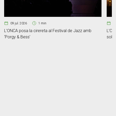
09 jul. 2026
1 min
2
L’ONCA posa la cirereta al Festival de Jazz amb
L’ONC
‘Porgy & Bess’
sobre