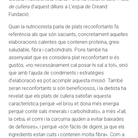
de cullera
d’aquest dilluns a L’espai de Creand
Fundació.
Quan la nutricionista parla de plats reconfortants fa
referència als que són saciants, concretament aquelles
elaboracions calentes que contenen proteïna, greix
saludable, fibra i carbohidrats. Pons també ha
assenyalat que es considera plat reconfortant si és
gustós, «no necessàriament cal posar-hi sal a tot», sinó
que amb l’ajuda de condiments i estratègies
d’elaboració es pot acomplir aquesta missió. També
seran reconfortants si són beneficiosos, i la dietista ha
revelat que els plats de cullera satisfan aquesta
característica perquè «el brou et dona més energia
perquè conté sals minerals i carbohidrats», a més «l’all,
la ceba, el comí i la cúrcuma ajuden a evitar baixades
de defenses», i perquè «són fàcils de digerir, ja que els
ingredients estan cuits i contenen molta fibra». Com a