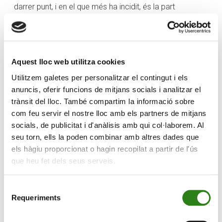
darrer punt, i en el que més ha incidit, és la part
emocional, és a dir, a tothom li ha vingut algun record
d’un moment especial de la seva vida o d’un familiar
amb una olor o un sabor. En aquest punt, Pons ha
subratllat que «quan busquem aliments, es busca
Aquest lloc web utilitza cookies
perquè ens nodreixin, però també perquè ens aporti una
Utilitzem galetes per personalitzar el contingut i els
bona emoció o que ens facin pensar en un moment
anuncis, oferir funcions de mitjans socials i analitzar el
especial o en aquelles llenties que ens feia a casa o el
trànsit del lloc. També compartim la informació sobre
dia que cuinaven aquella sopa».
com feu servir el nostre lloc amb els partners de mitjans
socials, de publicitat i d'anàlisis amb qui col·laborem. Al
Deixant de costat el reconfort dels plats de cullera, hi ha
seu torn, ells la poden combinar amb altres dades que
un altre punt interessant i és que «la gent gran a
els hàgiu proporcionat o hagin recopilat a partir de l'ús
vegades no té molta gana i amb pocs volums de
que heu fet dels seus serveis.
seguida s’atipa, llavors el que s’intenta és que amb un
plat únic poder aportar tots aquells nutrients que els hi
cal, però sense que se sentin molt tips», ha explicat la
Selecció
Requeriments
de
dietista. Per aquest motiu Pons ha optat per
consentiment
l’elaboració de tres plats diferents: una recepta