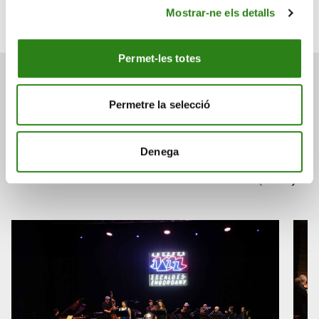
Banca online
L'espai
Creand Fundació
aplicació
Mostrar-ne els detalls
Permet-les totes
Permetre la selecció
També et pot interessar
Denega
Consulta a continuació altres notícies relacionades.