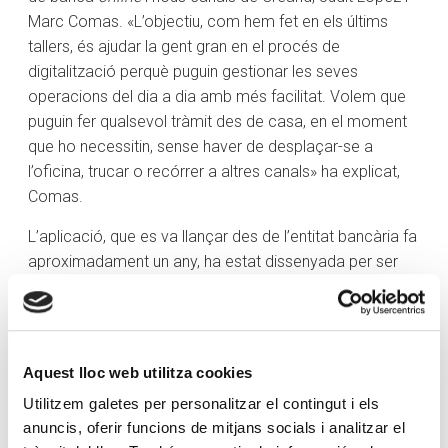
Marc Comas. «L’objectiu, com hem fet en els últims
tallers, és ajudar la gent gran en el procés de
digitalització perquè puguin gestionar les seves
operacions del dia a dia amb més facilitat. Volem que
puguin fer qualsevol tràmit des de casa, en el moment
que ho necessitin, sense haver de desplaçar-se a
l’oficina, trucar o recórrer a altres canals» ha explicat,
Comas.
L’aplicació, que es va llançar des de l’entitat bancària fa
aproximadament un any, ha estat dissenyada per ser
més intuïtiva i personalitzable. Entre les millores
destacades, segons ha explicat Comas, permet als
usuaris fixar a la pantalla principal les operacions que
utilitzen amb més freqüència per agilitzar-ne l’accés i
Aquest lloc web utilitza cookies
simplificar-ne l’ús. «D’aquesta manera, és molt més fàcil
Utilitzem galetes per personalitzar el contingut i els
i ràpid trobar sempre les opcions que necessiten» ha
anuncis, oferir funcions de mitjans socials i analitzar el
assegurat el tècnic de Creand, tot afegint que aquesta