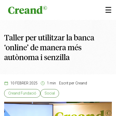
Vés al contingut
×
☰
Taller per utilitzar la banca
‘online’ de manera més
autònoma i senzilla
10 FEBRER 2025
1 min
Escrit per
Creand
Creand Fundació
Social