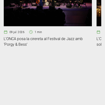
09 jul. 2026
1 min
2
L’ONCA posa la cirereta al Festival de Jazz amb
L’ONC
‘Porgy & Bess’
sobre