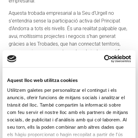
empresarial.
Aquesta trobada empresarial a la Seu d’Urgell no
s’entendria sense la participació activa del Principat
d’Andorra a tots els nivells. És una realitat palpable que,
avui, moltíssims projectes i negocis s’han generat
gràcies a les Trobades, que han connectat territoris,
empreses i persones no tan sols pel vincle geogràfic
que ens uneix, sinó també perquè han aconseguit
enfortir la relació entre països. En aquesta mateixa línia,
la col·laboració entre la Trobada i Creand Crèdit
Aquest lloc web utilitza cookies
Andorrà es va consolidar el 2006, quan el banc va
esdevenir-ne un dels patrocinadors principals.
Utilitzem galetes per personalitzar el contingut i els
anuncis, oferir funcions de mitjans socials i analitzar el
Andorra ha viscut, en els últims ans, un procés evident
trànsit del lloc. També compartim la informació sobre
d’obertura econòmica. Gràcies a un ingent esforç
com feu servir el nostre lloc amb els partners de mitjans
col·lectiu, el nostre país ja disposa d’una economia
socials, de publicitat i d'anàlisis amb qui col·laborem. Al
oberta al món, imprescindible per a un petit país que
seu torn, ells la poden combinar amb altres dades que
s’havia basat històricament en el comerç, el turisme i
els hàgiu proporcionat o hagin recopilat a partir de l'ús