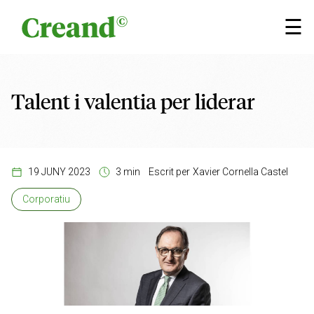
Vés al contingut
×
☰
Talent i valentia per liderar
19 JUNY 2023
3 min
Escrit per
Xavier Cornella Castel
Corporatiu