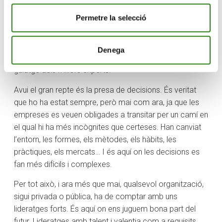
aquest any també. Conscient que el futur ja no
Permetre la selecció
s’assemblarà mai més al passat, instal·lats com estem
en un canvi permanent i accelerat i que obliga a
adaptar-se a nombroses variables, la trobada
Denega
empresarial ha sabut abordar cada moment sota el
guiatge dels millors experts.
Avui el gran repte és la presa de decisions. És veritat
que ho ha estat sempre, però mai com ara, ja que les
empreses es veuen obligades a transitar per un camí en
el qual hi ha més incògnites que certeses. Han canviat
l’entorn, les formes, els mètodes, els hàbits, les
pràctiques, els mercats… I és aquí on les decisions es
fan més difícils i complexes.
Per tot això, i ara més que mai, qualsevol organització,
sigui privada o pública, ha de comptar amb uns
lideratges forts. És aquí on ens juguem bona part del
futur. Lideratges amb talent i valentia com a requisits