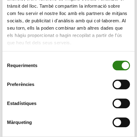
trànsit del lloc. També compartim la informació sobre
40. Això, d’alguna manera, fa que la música aturi el
com feu servir el nostre lloc amb els partners de mitjans
temps» remarcava, Quintana, celebrant el caràcter
socials, de publicitat i d'anàlisis amb qui col·laborem. Al
intergeneracional del seu públic. «Fa poc ens van
seu torn, ells la poden combinar amb altres dades que
preguntar: venen molts boomers? Jo sé que, quan
els hàgiu proporcionat o hagin recopilat a partir de l'ús
comencem a tocar, tothom té cara de vint i pocs anys.
que heu fet dels seus serveis.
No sé quina edat tenen, però aquesta és l’energia. I
això és impagable» reflexionava el líder de Sopa de
Selecció
Cabra.
Requeriments
de
consentiment
Preferències
Estadístiques
Màrqueting