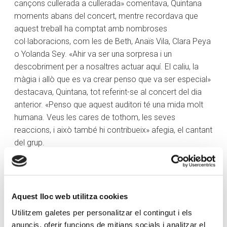
cançons cullerada a cullerada» comentava, Quintana
moments abans del concert, mentre recordava que
aquest treball ha comptat amb nombroses
col·laboracions, com les de Beth, Anaïs Vila, Clara Peya
o Yolanda Sey. «Ahir va ser una sorpresa i un
descobriment per a nosaltres actuar aquí. El caliu, la
màgia i allò que es va crear penso que va ser especial»
destacava, Quintana, tot referint-se al concert del dia
anterior. «Penso que aquest auditori té una mida molt
humana. Veus les cares de tothom, les seves
reaccions, i això també hi contribueix» afegia, el cantant
del grup.
Sopa de Cabra es va formar l’any 1979 sota el nom de
Copacabana i es va mantenir actiu entre 1986 i 2001.
Ara, després de gairebé cinc anys sense publicar
Aquest lloc web utilitza cookies
material inèdit, tornen a presentar nou disc. «Ens estem
Utilitzem galetes per personalitzar el contingut i els
trobant que la gent respon fantàsticament a aquestes
anuncis, oferir funcions de mitjans socials i analitzar el
cançons que tenen gairebé 35 anys o fins i tot més de