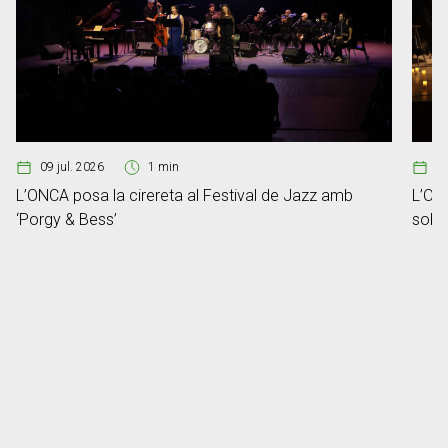
09 jul. 2026
1 min
2
L’ONCA posa la cirereta al Festival de Jazz amb
L’ONC
‘Porgy & Bess’
sobre