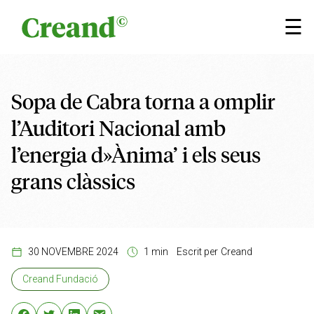
Vés al contingut
×
☰
Sopa de Cabra torna a omplir
l’Auditori Nacional amb
l’energia d»Ànima’ i els seus
grans clàssics
30 NOVEMBRE 2024
1 min
Escrit per
Creand
Creand Fundació