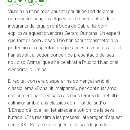
Viure a un ritme més pausat i gaudir de l’art de crear i
compondre cançons. Aquest és l’esperit actual dels
integrants del grup gironí Sopa de Cabra, tal com
explicava aquest divendres Gerard Quintana. Un esperit
que tant ell com Josep Thió han sabut transmetre a la
perfecció als espectadors que aquest divendres a la nit
han assistit al segon concert de presentació del seu
nou disc ‘Ànima’, que s’ha celebrat a l’Auditori Nacional
d’Andorra, a Ordino.
El recital, com era d’esperar, ha començat amb el
clàssic lema «Bona nit, malparits!», per continuar amb
una primera part dedicada als nous temes del treball i
culminar amb grans clàssics com ‘Far del sud’ o
‘L’Empordà’, que han fet aixecar a tothom de la seva
butaca. «Ens resistim a les presses i al vertigen d’aquest
segle XXI. Per això, en aquest disc paladegem les