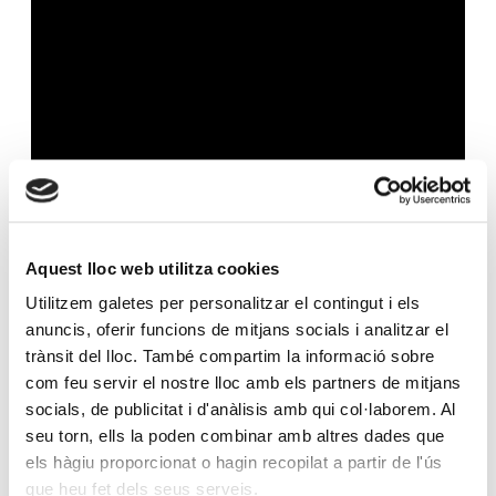
Martí Alfonso, director de l’àrea de de Negoci Bancari
Aquest lloc web utilitza cookies
Andorra de Creand Crèdit Andorrà, reflexiona al
programa SER Empresaris de la cadena SER Andorra
Utilitzem galetes per personalitzar el contingut i els
sobre el relleu generacional en la banca privada.
anuncis, oferir funcions de mitjans socials i analitzar el
Destaca que «el relleu generacional vol immediatesa,
trànsit del lloc. També compartim la informació sobre
com feu servir el nostre lloc amb els partners de mitjans
però a més i molt important, vol que la gestió
socials, de publicitat i d'anàlisis amb qui col·laborem. Al
patrimonial no els consumeixi una part important del
seu torn, ells la poden combinar amb altres dades que
seu temps».
els hàgiu proporcionat o hagin recopilat a partir de l'ús
que heu fet dels seus serveis.