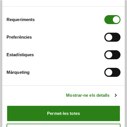
Selecció
Requeriments
de
També et pot interessar
consentiment
Preferències
Consulta a continuació altres notícies relacionades.
Estadístiques
Màrqueting
Mostrar-ne els detalls
Permet-les totes