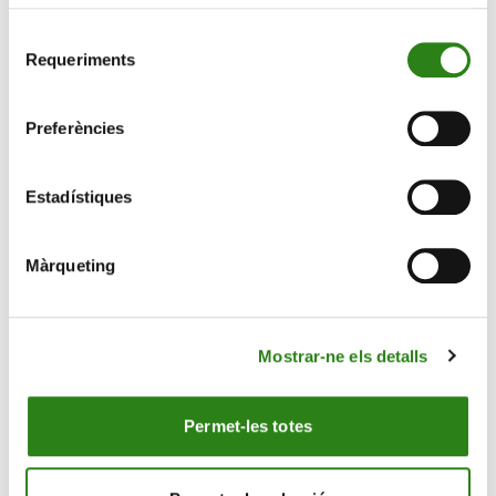
Selecció
Requeriments
de
consentiment
Preferències
Estadístiques
Màrqueting
Mostrar-ne els detalls
CONTACTE
Permet-les totes
MÉS CREAND