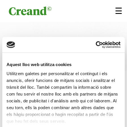
Vés al contingut
×
☰
Un cop d'ull als mercats
13.10.2023
Aquest lloc web utilitza cookies
Utilitzem galetes per personalitzar el contingut i els
anuncis, oferir funcions de mitjans socials i analitzar el
16 OCTUBRE 2023
1 min
Escrit per
Creand
trànsit del lloc. També compartim la informació sobre
Research
com feu servir el nostre lloc amb els partners de mitjans
socials, de publicitat i d'anàlisis amb qui col·laborem. Al
seu torn, ells la poden combinar amb altres dades que
els hàgiu proporcionat o hagin recopilat a partir de l'ús
que heu fet dels seus serveis.